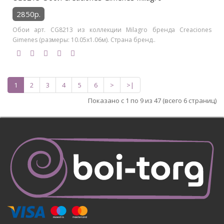
2850р.
Обои арт. CG8213 из коллекции Milagro бренда Creaciones
Gimenes (размеры: 10.05х1.06м). Страна бренд..
1
2
3
4
5
6
>
>|
Показано с 1 по 9 из 47 (всего 6 страниц)