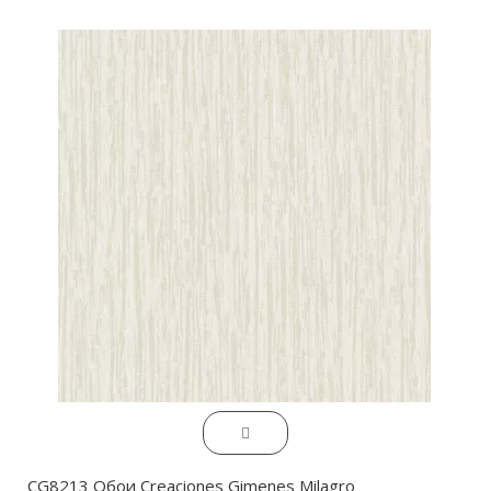
CG8213 Обои Creaciones Gimenes Milagro