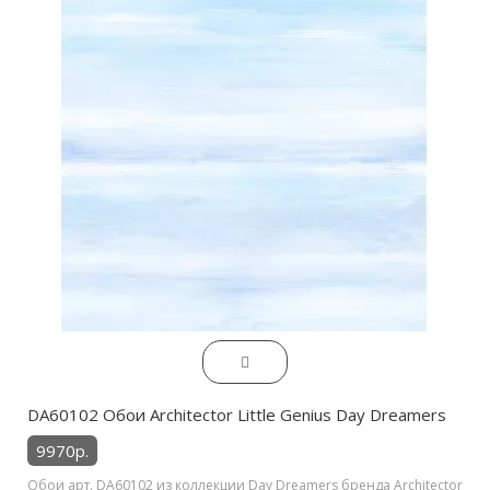
DA60102 Обои Architector Little Genius Day Dreamers
9970р.
Обои арт. DA60102 из коллекции Day Dreamers бренда Architector