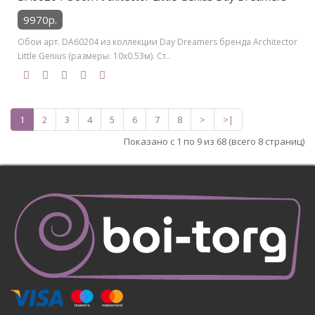
9970р.
Обои арт. DA60204 из коллекции Day Dreamers бренда Architector
Little Genius (размеры: 10х0.53м). Ст..
1
2
3
4
5
6
7
8
>
>|
Показано с 1 по 9 из 68 (всего 8 страниц)