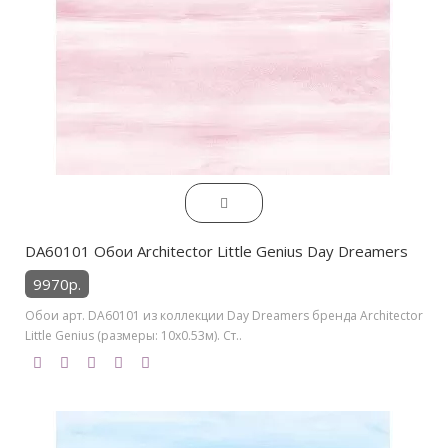
DA60101 Обои Architector Little Genius Day Dreamers
9970р.
Обои арт. DA60101 из коллекции Day Dreamers бренда Architector
Little Genius (размеры: 10х0.53м). Ст..