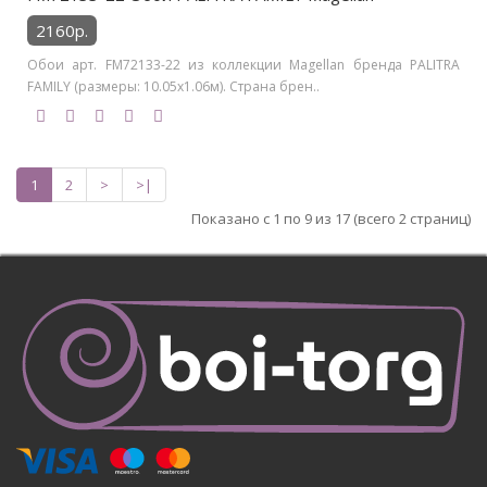
2160р.
Обои арт. FM72133-22 из коллекции Magellan бренда PALITRA
FAMILY (размеры: 10.05х1.06м). Страна брен..
1
2
>
>|
Показано с 1 по 9 из 17 (всего 2 страниц)