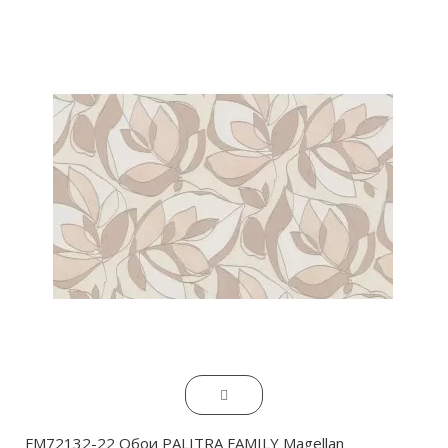
FM72132-22 Обои PALITRA FAMILY Magellan