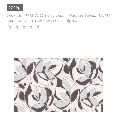
2260р.
Обои арт. FM72132-22 из коллекции Magellan бренда PALITRA
FAMILY (размеры: 10.05х1.06м). Страна брен..