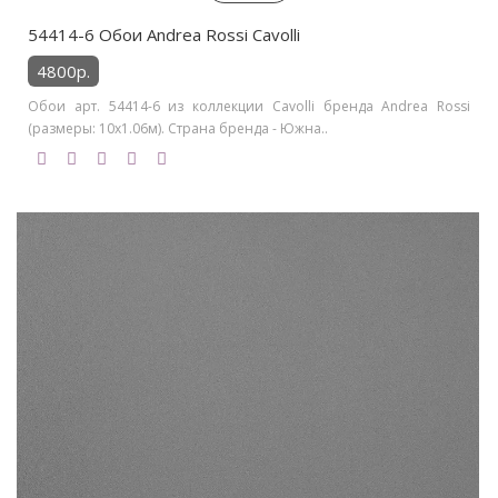
54414-6 Обои Andrea Rossi Cavolli
4800р.
Обои арт. 54414-6 из коллекции Cavolli бренда Andrea Rossi
(размеры: 10х1.06м). Страна бренда - Южна..