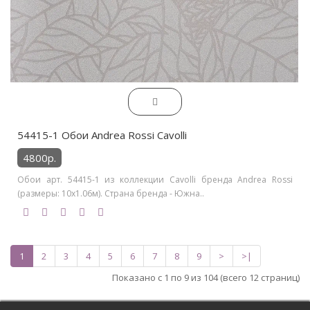
54415-1 Обои Andrea Rossi Cavolli
4800р.
Обои арт. 54415-1 из коллекции Cavolli бренда Andrea Rossi
(размеры: 10х1.06м). Страна бренда - Южна..
1
2
3
4
5
6
7
8
9
>
>|
Показано с 1 по 9 из 104 (всего 12 страниц)