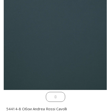
54414-8 Обои Andrea Rossi Cavolli