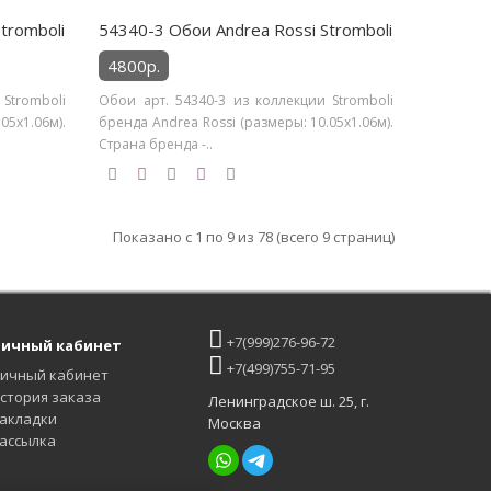
tromboli
54340-3 Обои Andrea Rossi Stromboli
4800р.
Stromboli
Обои арт. 54340-3 из коллекции Stromboli
05х1.06м).
бренда Andrea Rossi (размеры: 10.05х1.06м).
Страна бренда -..
Показано с 1 по 9 из 78 (всего 9 страниц)
+7(999)276-96-72
ичный кабинет
+7(499)755-71-95
ичный кабинет
стория заказа
Ленинградское ш. 25, г.
акладки
Москва
ассылка