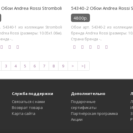
 Обои Andrea Rossi Stromboli
54340-2 Обои Andrea Rossi S
4800р.
. 54340-1 из коллекции Stromboli
Обои арт. 54340-2 из коллекции 
drea Rossi (размеры: 10.05х1.06м).
бренда Andrea Rossi (размеры: 10.
енда -..
Страна бренда -..
3
4
5
6
7
8
9
>
>|
Служба поддержки
Дополнительно
Л
Связаться с нами
Подарочные
Л
Возврат товара
сертификаты
И
Карта сайта
Партнёрская программа
З
Акции
Р