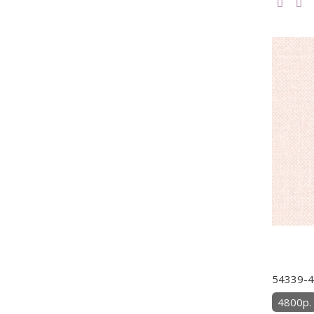
54339-4
4800р.