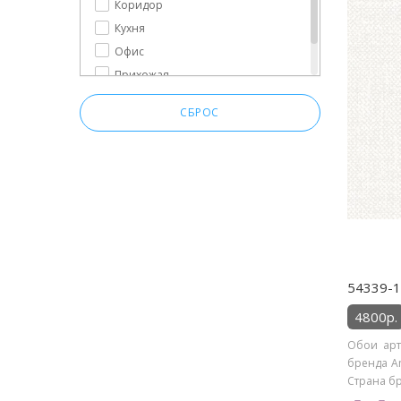
Коридор
Кухня
Офис
Прихожая
Спальня
СБРОС
54339-1
4800р.
Обои арт
бренда An
Страна бр