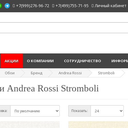
+7(999)276-96-72
+7(499)755-71-95
Личный кабинет
АКЦИИ
О КОМПАНИИ
СОТРУДНИЧЕСТВО
ИНФОРМ
Обои
Бренд
Andrea Rossi
Stromboli
 Andrea Rossi Stromboli
вка:
Показать: