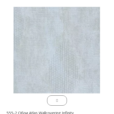
555-2 Обои Atlas Wallcovering Infinity