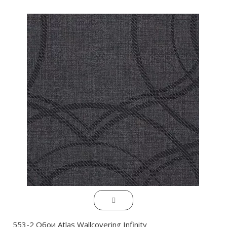
553-2 Обои Atlas Wallcovering Infinity