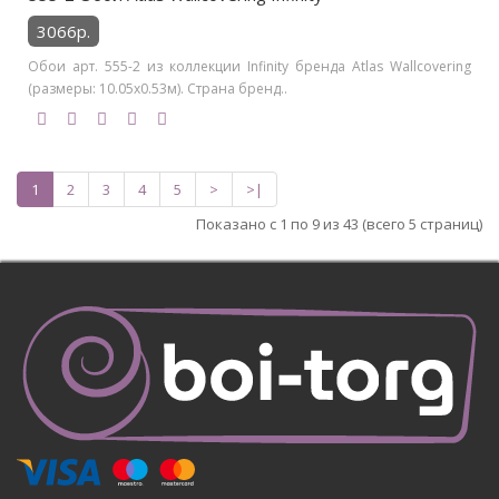
3066р.
Обои арт. 555-2 из коллекции Infinity бренда Atlas Wallcovering
(размеры: 10.05х0.53м). Страна бренд..
1
2
3
4
5
>
>|
Показано с 1 по 9 из 43 (всего 5 страниц)