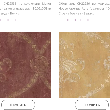
. CH22531 из коллекции Manor
Обои арт. CH22539 из коллек
нда Aura (размеры: 10.05х0.53м).
House бренда Aura (размеры: 10.
енда - Велик..
Страна бренда - Велик..
КУПИТЬ
КУПИТЬ