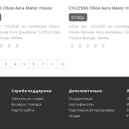
 Обои Aura Manor House
CH22566 Обои Aura Manor H
5740р.
. CH22565 из коллекции Manor
Обои арт. CH22566 из коллек
нда Aura (размеры: 10.05х0.53м).
House бренда Aura (размеры: 10.
енда - Велик..
Страна бренда - Велик..
3
4
5
6
7
>
>|
Служба поддержки
Дополнительно
Л
Связаться с нами
Подарочные
Л
Возврат товара
сертификаты
И
Карта сайта
Партнёрская программа
З
Акции
Р