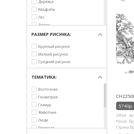
Деревья
Квадраты
Лес
Лилии
Листья
РАЗМЕР РИСУНКА:
Люди
Крупный рисунок
Орнамент
Мелкий рисунок
Охота
Средний рисунок
Перья
Под ткань
ТЕМАТИКА:
Полоска
Птицы
Восточная
Растительность
CH22508
Геометрия
Розы
Гламур
5740р.
Сюжет
Животные
Обои арт
Тропические листья
Люди
House бре
Узор
Страна бр
Природа
Цветы