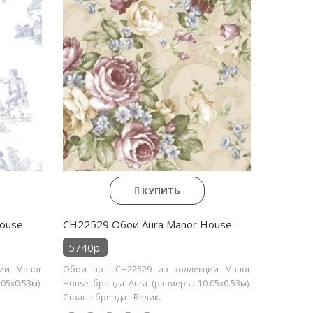
КУПИТЬ
ouse
CH22529 Обои Aura Manor House
5740р.
ции Manor
Обои арт. CH22529 из коллекции Manor
05х0.53м).
House бренда Aura (размеры: 10.05х0.53м).
Страна бренда - Велик..