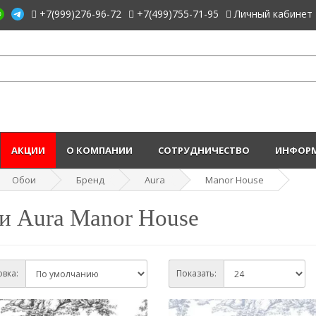
+7(999)276-96-72
+7(499)755-71-95
Личный кабинет
АКЦИИ
О КОМПАНИИ
СОТРУДНИЧЕСТВО
ИНФОРМ
Обои
Бренд
Aura
Manor House
и Aura Manor House
вка:
Показать: