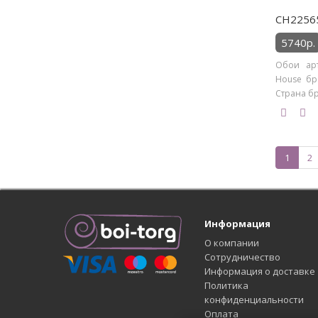
CH22565
5740р.
Обои арт
House бре
Страна бр
1
2
Информация
О компании
Сотрудничество
Информация о доставке
Политика
конфиденциальности
Оплата