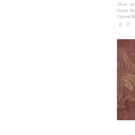
Обои арт
House бре
Страна бр