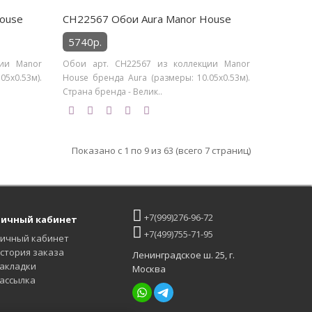
ouse
CH22567 Обои Aura Manor House
5740р.
ции Manor
Обои арт. CH22567 из коллекции Manor
05х0.53м).
House бренда Aura (размеры: 10.05х0.53м).
Страна бренда - Велик..
Показано с 1 по 9 из 63 (всего 7 страниц)
+7(999)276-96-72
ичный кабинет
+7(499)755-71-95
ичный кабинет
стория заказа
Ленинградское ш. 25, г.
акладки
Москва
ассылка