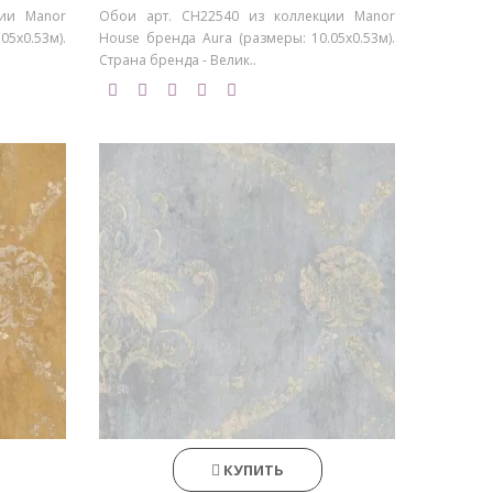
ции Manor
Обои арт. CH22540 из коллекции Manor
05х0.53м).
House бренда Aura (размеры: 10.05х0.53м).
Страна бренда - Велик..
КУПИТЬ