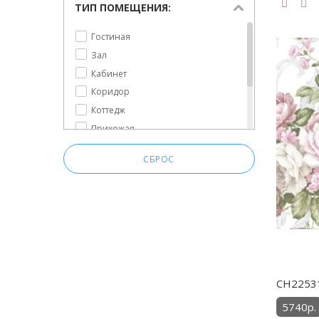
Сюжет
ТИП ПОМЕЩЕНИЯ:
Текстуры
Гостиная
Узоры
Зал
Флористика
Кабинет
Коридор
Коттедж
Прихожая
Спальня
СБРОС
Столовая
Холл
CH22531
5740р.