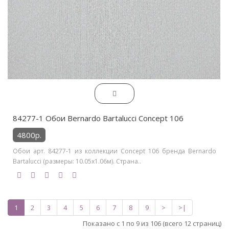
84277-1 Обои Bernardo Bartalucci Concept 106
4800р.
Обои арт. 84277-1 из коллекции Concept 106 бренда Bernardo
Bartalucci (размеры: 10.05х1.06м). Страна..
1
2
3
4
5
6
7
8
9
>
>|
Показано с 1 по 9 из 106 (всего 12 страниц)