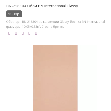
BN-218304 Обои BN International Glassy
1890р.
Обои арт. BN-218304 из коллекции Glassy бренда BN International
(размеры: 10.05х0.53м). Страна бренд..