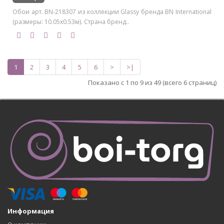
Обои арт. BN-218307 из коллекции Glassy бренда BN International
(размеры: 10.05х0.53м). Страна бренд..
1
2
3
4
5
6
>
>|
Показано с 1 по 9 из 49 (всего 6 страниц)
Информация