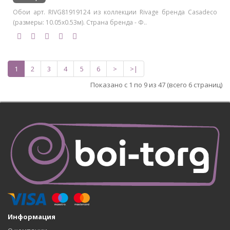
Обои арт. RIVG81919124 из коллекции Rivage бренда Casadeco
(размеры: 10.05х0.53м). Страна бренда - Ф..
1
2
3
4
5
6
>
>|
Показано с 1 по 9 из 47 (всего 6 страниц)
Информация