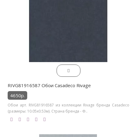
RIVG81916587 Обои Casadeco Rivage
4650р.
Обои арт. RIVG81916587 из коллекции Rivage бренда Casadeco
(размеры: 10.05х0.53м). Страна бренда - Ф..