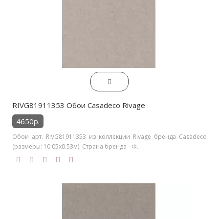
RIVG81911353 Обои Casadeco Rivage
4650р.
Обои арт. RIVG81911353 из коллекции Rivage бренда Casadeco
(размеры: 10.05х0.53м). Страна бренда - Ф..