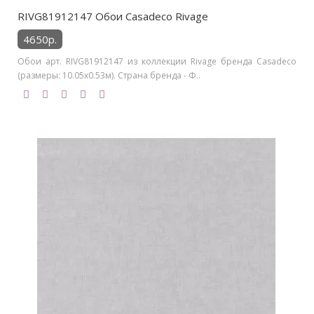
RIVG81912147 Обои Casadeco Rivage
4650р.
Обои арт. RIVG81912147 из коллекции Rivage бренда Casadeco
(размеры: 10.05х0.53м). Страна бренда - Ф..