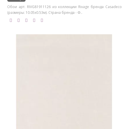
Обои арт. RIVG81911126 из коллекции Rivage бренда Casadeco
(размеры: 10.05х0.53м). Страна бренда - Ф..