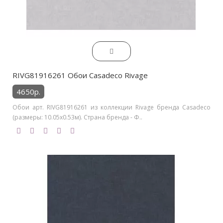
RIVG81916261 Обои Casadeco Rivage
4650р.
Обои арт. RIVG81916261 из коллекции Rivage бренда Casadeco
(размеры: 10.05х0.53м). Страна бренда - Ф..