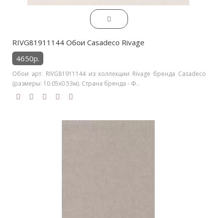
RIVG81911144 Обои Casadeco Rivage
4650р.
Обои арт. RIVG81911144 из коллекции Rivage бренда Casadeco
(размеры: 10.05х0.53м). Страна бренда - Ф..