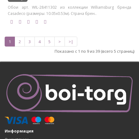
Обои арт. WIL-28411302 из коллекции Williamsburg бренда
Casadeco (размеры: 10.05х0.53м). Страна брен..
1
2
3
4
5
>
>|
Показано с 1 по 9 из 39 (всего 5 страниц)
Информация