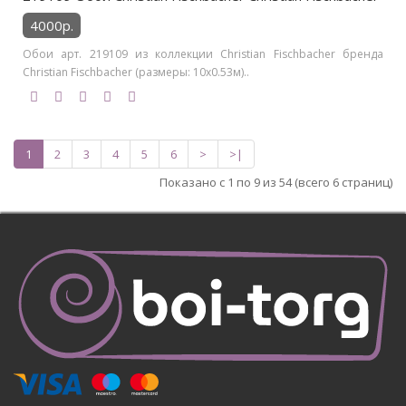
4000р.
Обои арт. 219109 из коллекции Christian Fischbacher бренда
Christian Fischbacher (размеры: 10х0.53м)..
1
2
3
4
5
6
>
>|
Показано с 1 по 9 из 54 (всего 6 страниц)