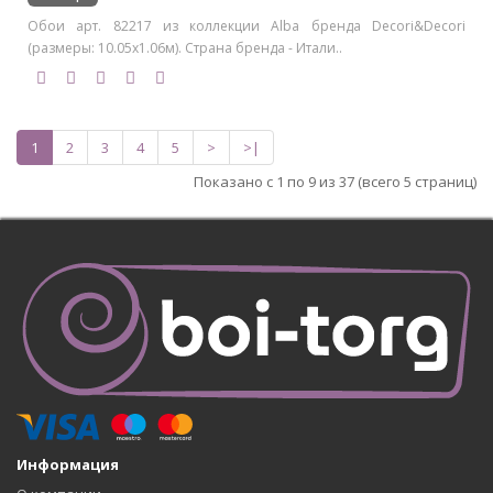
Обои арт. 82217 из коллекции Alba бренда Decori&Decori
(размеры: 10.05х1.06м). Страна бренда - Итали..
1
2
3
4
5
>
>|
Показано с 1 по 9 из 37 (всего 5 страниц)
Информация