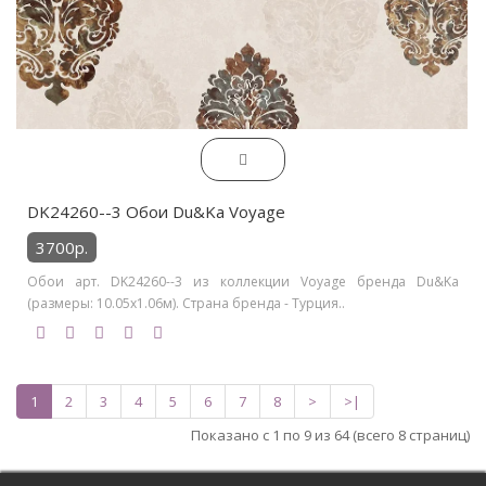
DK24260--3 Обои Du&Ka Voyage
3700р.
Обои арт. DK24260--3 из коллекции Voyage бренда Du&Ka
(размеры: 10.05х1.06м). Страна бренда - Турция..
1
2
3
4
5
6
7
8
>
>|
Показано с 1 по 9 из 64 (всего 8 страниц)