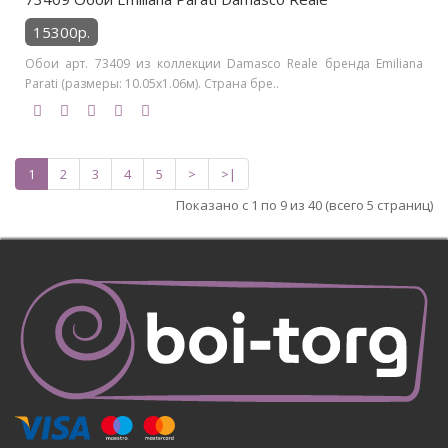
15300р.
Обои арт. 73409 из коллекции Damasco Reale бренда Emiliana
Parati (размеры: 10.05х1.06м). Страна бре..
1
2
3
4
5
>
>|
Показано с 1 по 9 из 40 (всего 5 страниц)