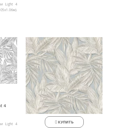
и Light 4
5х1.06м).
t 4
КУПИТЬ
и Light 4