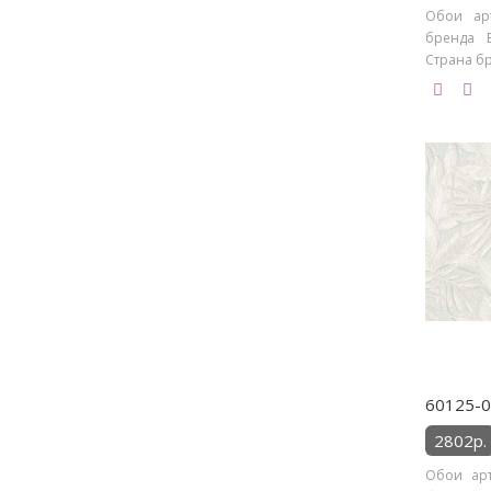
Обои арт
бренда E
Страна бр
60125-0
2802р.
Обои арт