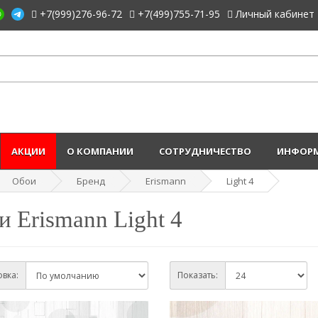
+7(999)276-96-72
+7(499)755-71-95
Личный кабинет
АКЦИИ
О КОМПАНИИ
СОТРУДНИЧЕСТВО
ИНФОРМ
Обои
Бренд
Erismann
Light 4
и Erismann Light 4
вка:
Показать: