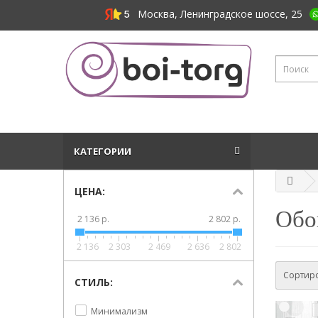
Москва, Ленинградское шоссе, 25
КАТЕГОРИИ
ЦЕНА:
Обо
2 136 р.
2 802 р.
2 136
2 303
2 469
2 636
2 802
Сортиро
СТИЛЬ:
Минимализм