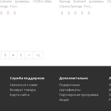
rismann (размеры: 10.05х1.06м).
бренда Erismann (размеры: 10.0
енда - Росс..
Страна бренда - Росс..
3
4
5
>
>|
Служба поддержки
Дополнительно
Л
Связаться с нами
Подарочные
Л
Возврат товара
сертификаты
И
Карта сайта
Партнёрская программа
З
Акции
Р