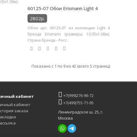
5х1.06м).
60125-07 Обои Erismann Light 4
2802р.
Обои арт. 60125-07 из коллекции Light 4
бренда Erismann (размеры: 10.05х1.06м).
Страна бренда - Росс..
Показано с 1 по 9 из 42 (всего 5 страниц)
+7(999)276-96-72
ичный кабинет
+7(499)755-71-95
ичный кабинет
стория заказа
Ленинградское ш. 25, г.
акладки
Москва
ассылка