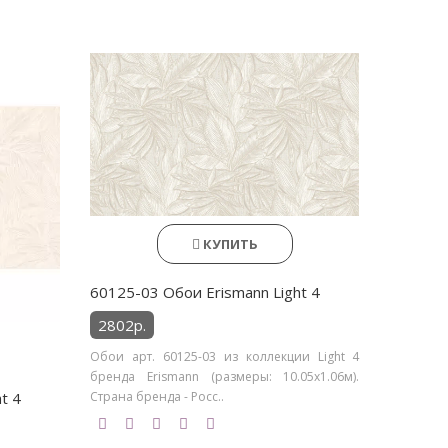
КУПИТЬ
60125-03 Обои Erismann Light 4
2802р.
Обои арт. 60125-03 из коллекции Light 4
бренда Erismann (размеры: 10.05х1.06м).
t 4
Страна бренда - Росс..