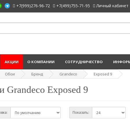
+7(999)276-96-72
+7(499)755-71-95
Личный кабинет
АКЦИИ
О КОМПАНИИ
СОТРУДНИЧЕСТВО
ИНФОРМ
Обои
Бренд
Grandeco
Exposed 9
и Grandeco Exposed 9
вка:
Показать: