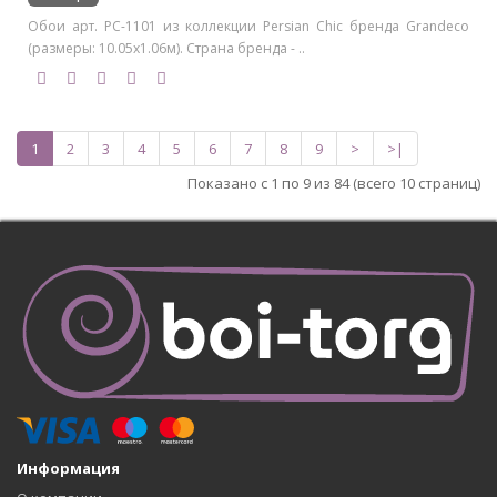
Обои арт. PC-1101 из коллекции Persian Chic бренда Grandeco
(размеры: 10.05х1.06м). Страна бренда - ..
1
2
3
4
5
6
7
8
9
>
>|
Показано с 1 по 9 из 84 (всего 10 страниц)
Информация