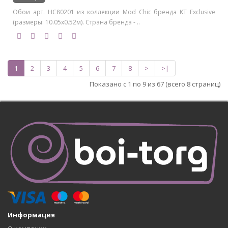
Обои арт. HC80201 из коллекции Mod Chic бренда KT Exclusive
(размеры: 10.05х0.52м). Страна бренда - ..
1
2
3
4
5
6
7
8
>
>|
Показано с 1 по 9 из 67 (всего 8 страниц)
Информация