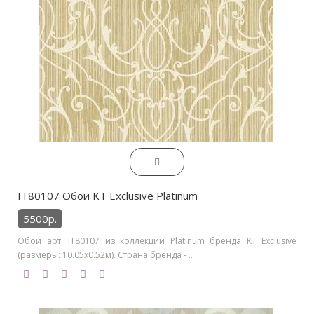
IT80107 Обои KT Exclusive Platinum
5500р.
Обои арт. IT80107 из коллекции Platinum бренда KT Exclusive
(размеры: 10.05х0.52м). Страна бренда - ..