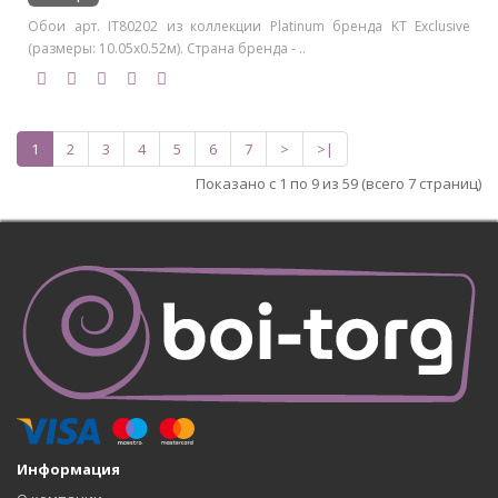
Обои арт. IT80202 из коллекции Platinum бренда KT Exclusive
(размеры: 10.05х0.52м). Страна бренда - ..
1
2
3
4
5
6
7
>
>|
Показано с 1 по 9 из 59 (всего 7 страниц)
Информация