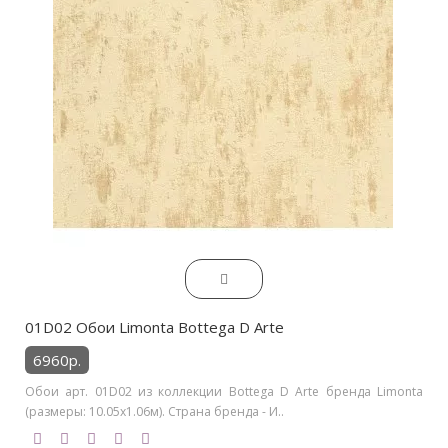
01D02 Обои Limonta Bottega D Arte
6960р.
Обои арт. 01D02 из коллекции Bottega D Arte бренда Limonta
(размеры: 10.05х1.06м). Страна бренда - И..