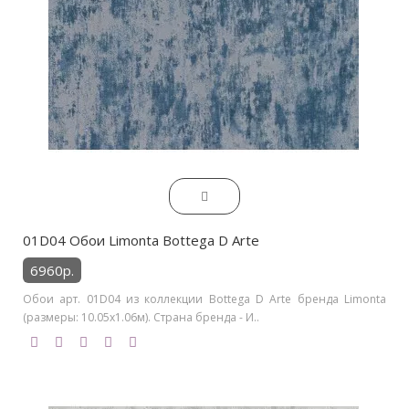
01D04 Обои Limonta Bottega D Arte
6960р.
Обои арт. 01D04 из коллекции Bottega D Arte бренда Limonta
(размеры: 10.05х1.06м). Страна бренда - И..