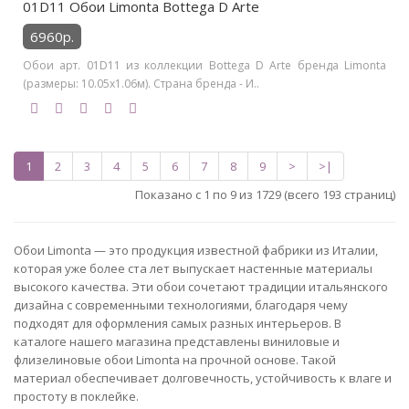
01D11 Обои Limonta Bottega D Arte
6960р.
Обои арт. 01D11 из коллекции Bottega D Arte бренда Limonta
(размеры: 10.05х1.06м). Страна бренда - И..
1
2
3
4
5
6
7
8
9
>
>|
Показано с 1 по 9 из 1729 (всего 193 страниц)
Обои Limonta — это продукция известной фабрики из Италии,
которая уже более ста лет выпускает настенные материалы
высокого качества. Эти обои сочетают традиции итальянского
дизайна с современными технологиями, благодаря чему
подходят для оформления самых разных интерьеров. В
каталоге нашего магазина представлены виниловые и
флизелиновые обои Limonta на прочной основе. Такой
материал обеспечивает долговечность, устойчивость к влаге и
простоту в поклейке.