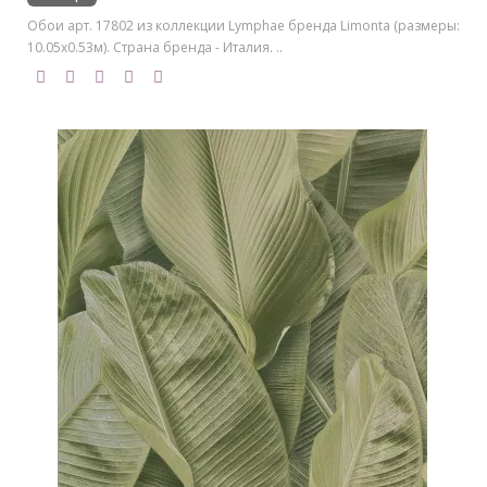
Обои арт. 17802 из коллекции Lymphae бренда Limonta (размеры:
10.05х0.53м). Страна бренда - Италия. ..