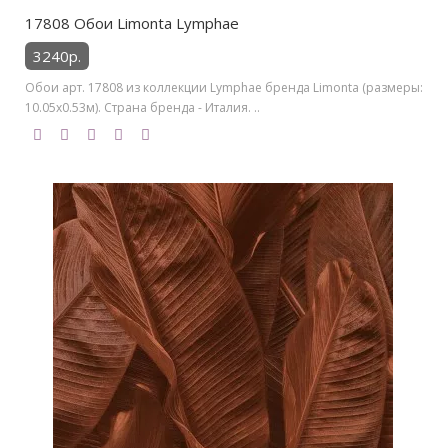
17808 Обои Limonta Lymphae
3240р.
Обои арт. 17808 из коллекции Lymphae бренда Limonta (размеры:
10.05х0.53м). Страна бренда - Италия. ..