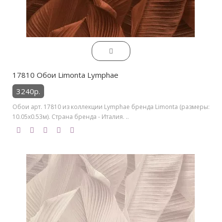
17810 Обои Limonta Lymphae
3240р.
Обои арт. 17810 из коллекции Lymphae бренда Limonta (размеры:
10.05х0.53м). Страна бренда - Италия. ..