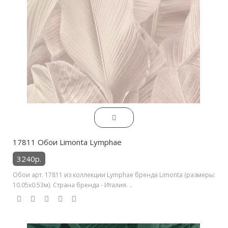
17811 Обои Limonta Lymphae
3240р.
Обои арт. 17811 из коллекции Lymphae бренда Limonta (размеры:
10.05х0.53м). Страна бренда - Италия. ..