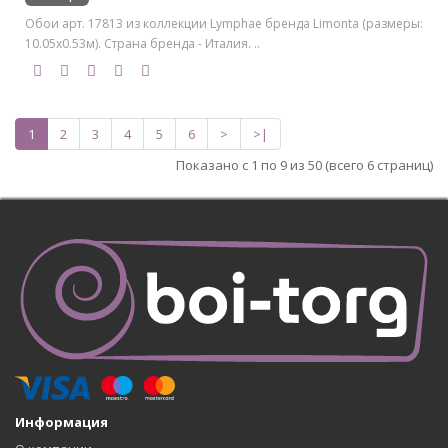
Обои арт. 17813 из коллекции Lymphae бренда Limonta (размеры:
10.05х0.53м). Страна бренда - Италия. ..
1
2
3
4
5
6
>
>|
Показано с 1 по 9 из 50 (всего 6 страниц)
Информация