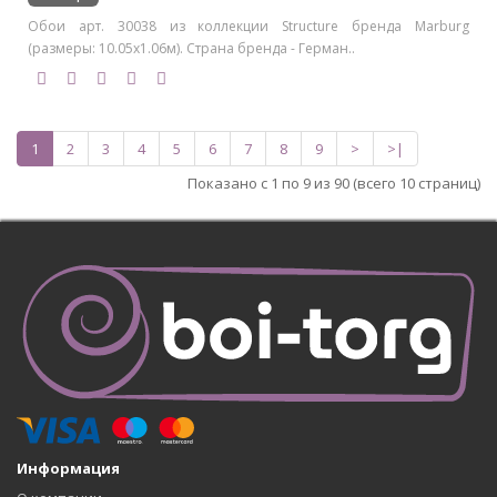
Обои арт. 30038 из коллекции Structure бренда Marburg
(размеры: 10.05х1.06м). Страна бренда - Герман..
1
2
3
4
5
6
7
8
9
>
>|
Показано с 1 по 9 из 90 (всего 10 страниц)
Информация