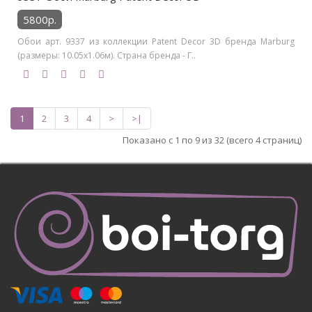
5800р.
Обои арт. 9337 из коллекции Patent Decor 3D бренда Marburg
(размеры: 10.05х1.06м). Страна бренда - Г..
1
2
3
4
>
>|
Показано с 1 по 9 из 32 (всего 4 страниц)