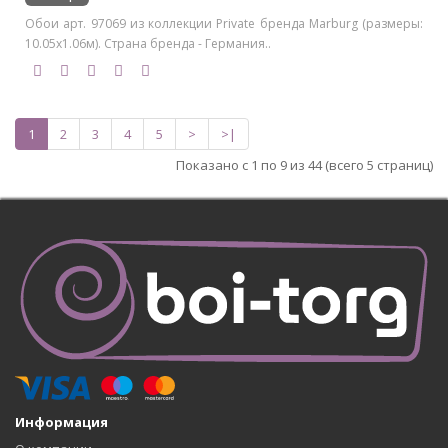
Обои арт. 97069 из коллекции Private бренда Marburg (размеры:
10.05х1.06м). Страна бренда - Германия..
1
2
3
4
5
>
>|
Показано с 1 по 9 из 44 (всего 5 страниц)
Информация