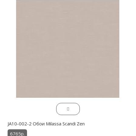
JA10-002-2 Обои Milassa Scandi Zen
6765р.