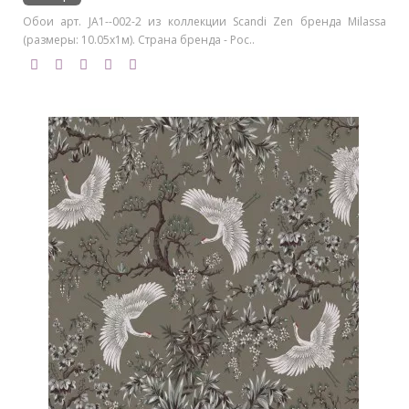
Обои арт. JA1--002-2 из коллекции Scandi Zen бренда Milassa
(размеры: 10.05х1м). Страна бренда - Рос..