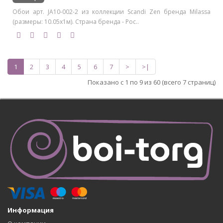
Обои арт. JA10-002-2 из коллекции Scandi Zen бренда Milassa
(размеры: 10.05х1м). Страна бренда - Рос..
1
2
3
4
5
6
7
>
>|
Показано с 1 по 9 из 60 (всего 7 страниц)
Информация