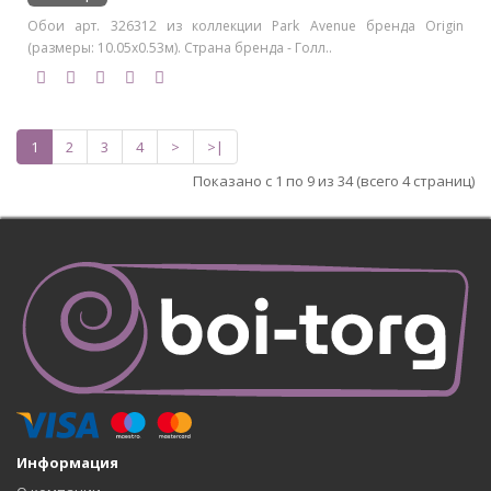
Обои арт. 326312 из коллекции Park Avenue бренда Origin
(размеры: 10.05х0.53м). Страна бренда - Голл..
1
2
3
4
>
>|
Показано с 1 по 9 из 34 (всего 4 страниц)
Информация