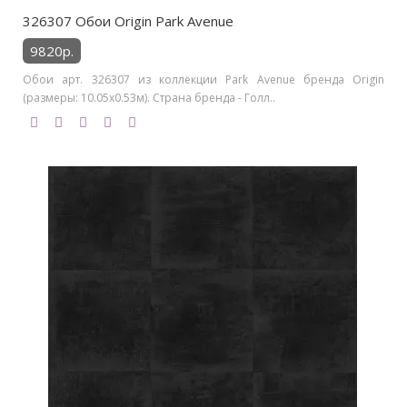
326307 Обои Origin Park Avenue
9820р.
Обои арт. 326307 из коллекции Park Avenue бренда Origin
(размеры: 10.05х0.53м). Страна бренда - Голл..