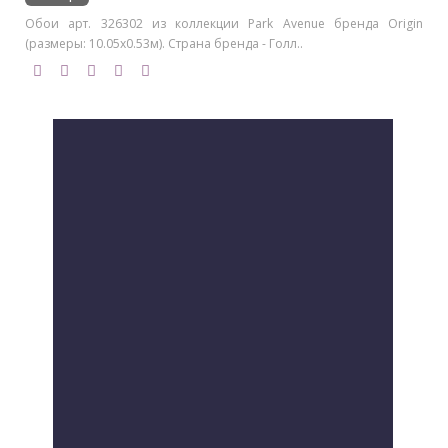
Обои арт. 326302 из коллекции Park Avenue бренда Origin
(размеры: 10.05х0.53м). Страна бренда - Голл..