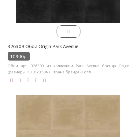
326309 Обои Origin Park Avenue
10900р.
Обои арт. 326309 из коллекции Park Avenue бренда Origin
(размеры: 10.05х0.53м). Страна бренда - Голл..