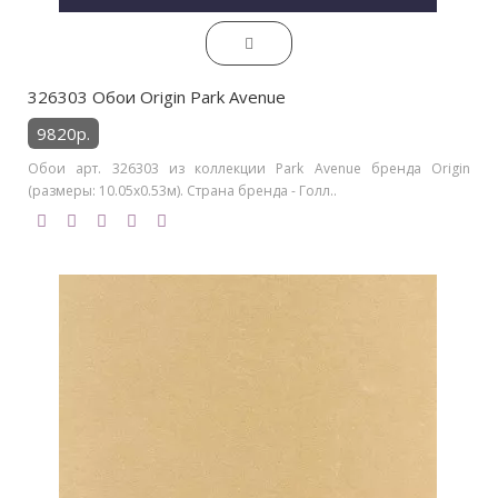
326303 Обои Origin Park Avenue
9820р.
Обои арт. 326303 из коллекции Park Avenue бренда Origin
(размеры: 10.05х0.53м). Страна бренда - Голл..