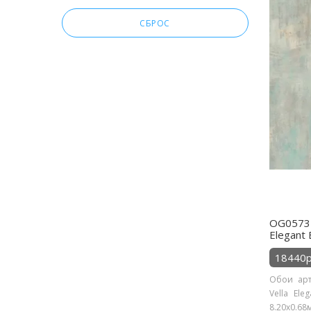
СБРОС
OG0573 
Elegant 
18440р
Обои арт
Vella Ele
8.20х0.68м