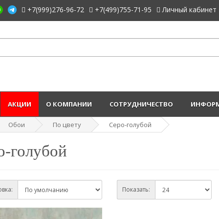
+7(999)276-96-72
+7(499)755-71-95
Личный кабинет
АКЦИИ
О КОМПАНИИ
СОТРУДНИЧЕСТВО
ИНФОРМ
Обои
По цвету
Серо-голубой
о-голубой
вка:
Показать: