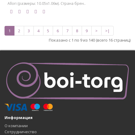
Allori (размеры: 10.05х1.06м). Страна брен..
1
2
3
4
5
6
7
8
9
>
>|
Показано с 1 по 9 из 140 (всего 16 страниц)
Информация
О компании
Сотрудничество