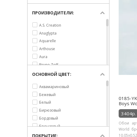
ПРОИЗВОДИТЕЛИ:
A.S. Creation
Anaglypta
Aquarelle
Arthouse
Aura
Bruno Zoff
Carl Robinson
ОСНОВНОЙ ЦВЕТ:
Casa Mia
Аквамариновый
Caselio
Бежевый
Cristiana Masi
0185-YK
Белый
Boys Wo
Dandino
Бирюзовый
Decoprint NV
3404р.
Бордовый
Holden Dеcor
Обои арт
Бронзовый
ICH
World бр
Ванильный
ПОКРЫТИЕ:
10.05х0.52
KT Exclusive