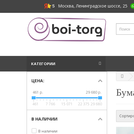
Москва, Ленинградское шоссе, 25
КАТЕГОРИИ
ЦЕНА:
Бум
461 р.
29 680 р.
461
7 766
15 071
22 375
29 680
Сортиро
В НАЛИЧИИ
В наличии