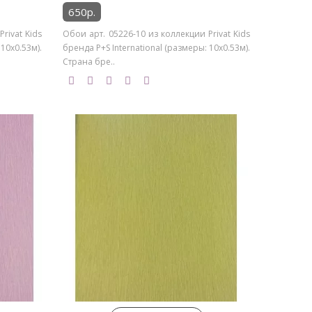
650р.
rivat Kids
Обои арт. 05226-10 из коллекции Privat Kids
 10х0.53м).
бренда P+S International (размеры: 10х0.53м).
Страна бре..