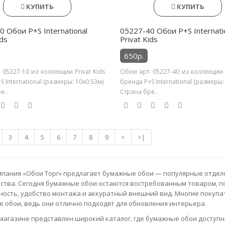
КУПИТЬ
КУПИТЬ
0 Обои P+S International
05227-40 Обои P+S Internati
ids
Privat Kids
650р.
 05227-10 из коллекции Privat Kids
Обои арт. 05227-40 из коллекции P
 International (размеры: 10х0.53м).
бренда P+S International (размеры:
е..
Страна бре..
3
4
5
6
7
8
9
>
>|
пания «Обои Торг» предлагает бумажные обои — популярные отде
ства. Сегодня бумажные обои остаются востребованным товаром, п
ность, удобство монтажа и аккуратный внешний вид. Многие покупа
 обои, ведь они отлично подходят для обновления интерьера.
магазине представлен широкий каталог, где бумажные обои доступн