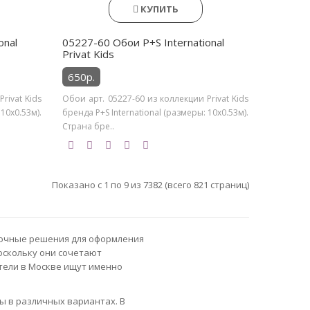
КУПИТЬ
onal
05227-60 Обои P+S International
Privat Kids
650р.
rivat Kids
Обои арт. 05227-60 из коллекции Privat Kids
 10х0.53м).
бренда P+S International (размеры: 10х0.53м).
Страна бре..
Показано с 1 по 9 из 7382 (всего 821 страниц)
лочные решения для оформления
оскольку они сочетают
тели в Москве ищут именно
ы в различных вариантах. В