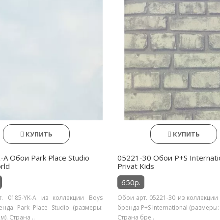
КУПИТЬ
КУПИТЬ
-A Обои Park Place Studio
05221-30 Обои P+S Internati
rld
Privat Kids
650р.
. 0185-YK-A из коллекции Boys
Обои арт. 05221-30 из коллекции P
енда Park Place Studio (размеры:
бренда P+S International (размеры:
м). Страна ..
Страна бре..