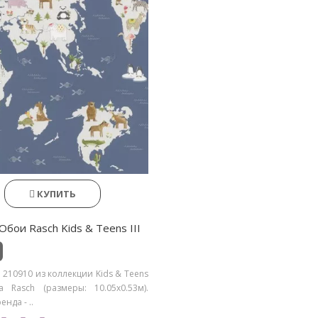
КУПИТЬ
Обои Rasch Kids & Teens III
 210910 из коллекции Kids & Teens
да Rasch (размеры: 10.05х0.53м).
нда - ..