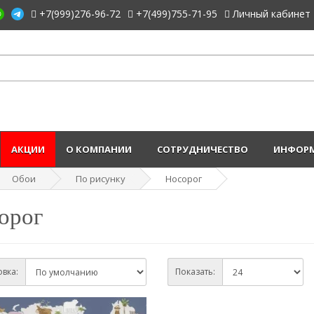
+7(999)276-96-72
+7(499)755-71-95
Личный кабинет
АКЦИИ
О КОМПАНИИ
СОТРУДНИЧЕСТВО
ИНФОРМ
Обои
По рисунку
Носорог
орог
вка:
Показать: