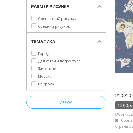
Леопард
РАЗМЕР РИСУНКА:
Лошади
Смешанный рисунок
Марки и карты
Средний рисунок
Медведи
Морская волна
ТЕМАТИКА:
Носорог
Пальмы
Город
Рыбки
Для детей и подростков
Слоны
Животные
Тропики
Морская
Фламинго
Природа
210910 
СБРОС
1300р.
Обои арт.
III брен
Страна бре