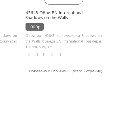
45643 Обои BN International
Shadows on the Walls
1000р.
hadows on
Обои арт. 45643 из коллекции Shadows on
 (размеры:
the Walls бренда BN International (размеры:
10.05х0.53м). Ст..
Показано с 1 по 9 из 15 (всего 2 страниц)