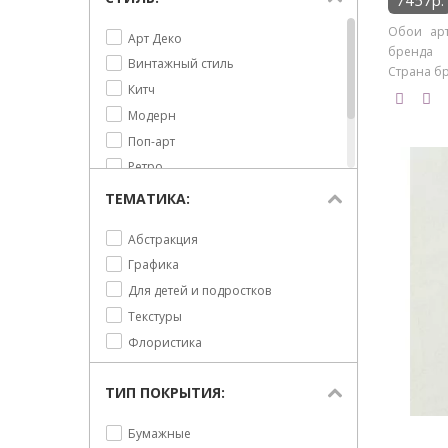
7457р.
Обои арт
Арт Деко
бренда R
Винтажный стиль
Страна бр
Китч
Модерн
Поп-арт
Ретро
Современный
ТЕМАТИКА:
Футуризм
Абстракция
Графика
Для детей и подростков
Текстуры
Флористика
ТИП ПОКРЫТИЯ:
Бумажные