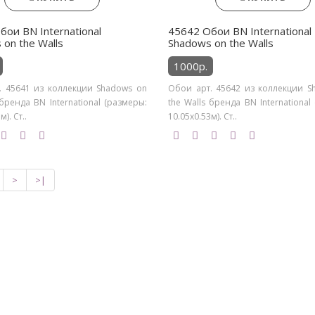
бои BN International
45642 Обои BN International
on the Walls
Shadows on the Walls
1000р.
. 45641 из коллекции Shadows on
Обои арт. 45642 из коллекции S
 бренда BN International (размеры:
the Walls бренда BN International
). Ст..
10.05х0.53м). Ст..
>
>|