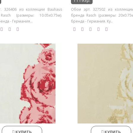
11193р.
. 326406 из коллекции Bauhaus
Обои арт. 327502 из коллекци
asch (размеры: 10.05х0.75м).
бренда Rasch (размеры: 20х0.75м
енда - Германия...
бренда - Германия. Ку..
КУПИТЬ
КУПИТЬ