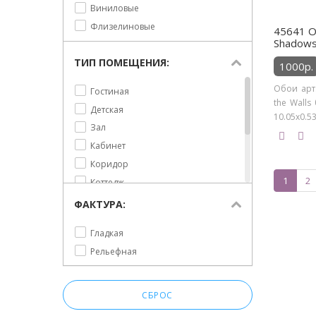
Виниловые
Флизелиновые
45641 О
Shadows 
ТИП ПОМЕЩЕНИЯ:
1000р.
Обои арт
Гостиная
the Walls
Детская
10.05х0.53м
Зал
Кабинет
Коридор
1
2
Коттедж
Прихожая
ФАКТУРА:
Спальня
Гладкая
Столовая
Рельефная
Холл
СБРОС