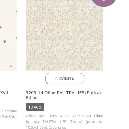
КУПИТЬ
XVIII
3209-14 Обои PALITRA LIFE (Palitra)
Ethno
1340р.
и Bambino
Обои арт. 3209-14 из коллекции Ethno
05х0.53м).
бренда PALITRA LIFE (Palitra) (размеры:
10.05х1.06м). Страна бр..