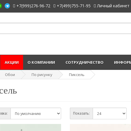
+7(999)276-96-72
+7(499)755-71-95
Личный кабинет
АКЦИИ
О КОМПАНИИ
СОТРУДНИЧЕСТВО
ИНФОРМ
Обои
По рисунку
Пиксель
сель
вка:
Показать: