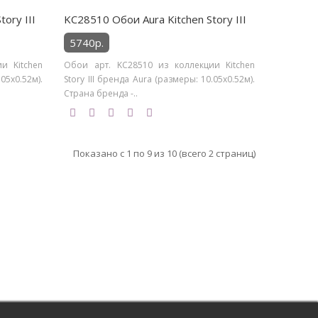
ory III
KC28510 Обои Aura Kitchen Story III
5740р.
и Kitchen
Обои арт. KC28510 из коллекции Kitchen
.05х0.52м).
Story III бренда Aura (размеры: 10.05х0.52м).
Страна бренда -..
Показано с 1 по 9 из 10 (всего 2 страниц)