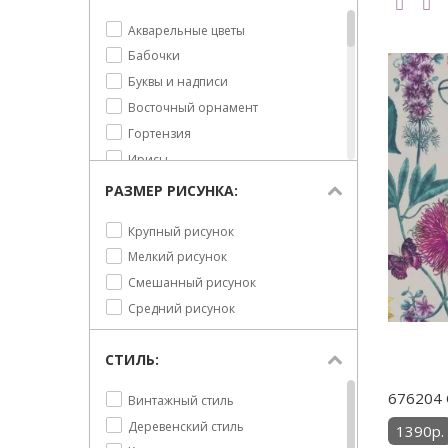
Акварельные цветы
Бабочки
Буквы и надписи
Восточный орнамент
Гортензия
Ирисы
Лаванда
РАЗМЕР РИСУНКА:
Лилии
Крупный рисунок
Листья
Мелкий рисунок
Лотос
Смешанный рисунок
Маки
Средний рисунок
Одуванчики
Орнамент
СТИЛЬ:
Орхидеи
Пионы
676204 
Винтажный стиль
Подсолнухи
Деревенский стиль
1390р.
Природа