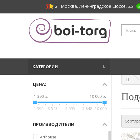
Москва, Ленинградское шоссе, 25
КАТЕГОРИИ
ЦЕНА:
Под
1 390 р.
10 000 р.
1 390
3 543
5 695
7 848
10 000
Сортиро
ПРОИЗВОДИТЕЛИ:
Arthouse