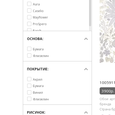
Aura
Caselio
Mayflower
ProSpero
Rasch
ОСНОВА:
Бумага
Флизелин
ПОКРЫТИЕ:
Акрил
1005911
Бумага
3900р.
Винил
Обои арт
Флизелин
бренда C
Страна бр
РИСУНОК: