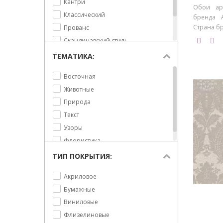
Кантри
Обои ар
Растительность
Классический
бренда A
Розы
Страна бр
Прованс
Розы с каплями
Скандинавский стиль
Ромашки
Современный
ТЕМАТИКА:
Сирень
Флористика
Цветы
Восточная
Животные
Природа
Текст
Узоры
Флористика
ТИП ПОКРЫТИЯ:
Акриловое
Бумажные
Виниловые
Флизелиновые