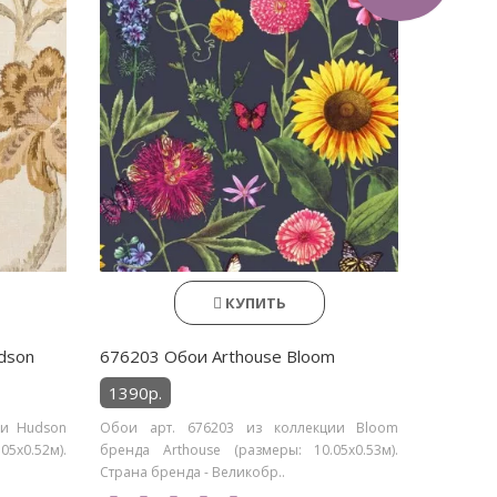
КУПИТЬ
dson
676203 Обои Arthouse Bloom
1390р.
ии Hudson
Обои арт. 676203 из коллекции Bloom
5х0.52м).
бренда Arthouse (размеры: 10.05х0.53м).
Страна бренда - Великобр..