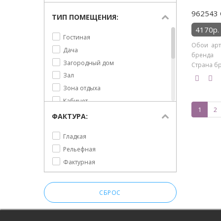
962543 
ТИП ПОМЕЩЕНИЯ:
4170р.
Гостиная
Обои арт
Дача
бренда R
Загородный дом
Страна бр
Зал
Зона отдыха
Кабинет
1
2
Коридор
ФАКТУРА:
Коттедж
Гладкая
Кухня
Рельефная
Прихожая
Фактурная
Спальня
Столовая
Холл
СБРОС