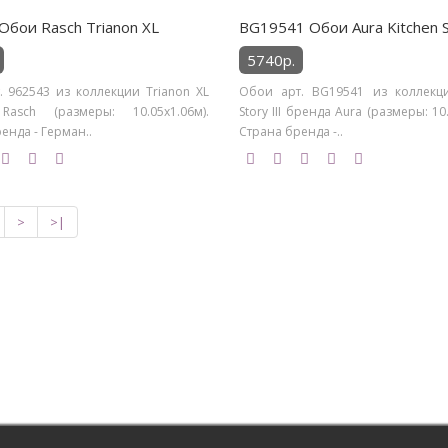
Обои Rasch Trianon XL
BG19541 Обои Aura Kitchen St
5740р.
. 962543 из коллекции Trianon XL
Обои арт. BG19541 из коллекци
asch (размеры: 10.05х1.06м).
Story III бренда Aura (размеры: 10
енда - Герман..
Страна бренда -..
>
>|