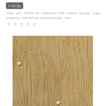
11672р.
Обои арт. 326334 из коллекции Park Avenue бренда Origin
(размеры: 10.05х0.53м). Страна бренда - Голл..