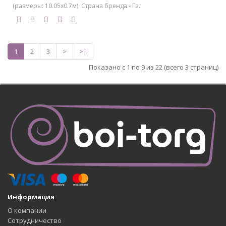
(размеры: 10.05х0.7м). Страна бренда - Ге..
1
2
3
>
>|
Показано с 1 по 9 из 22 (всего 3 страниц)
Информация
О компании
Сотрудничество