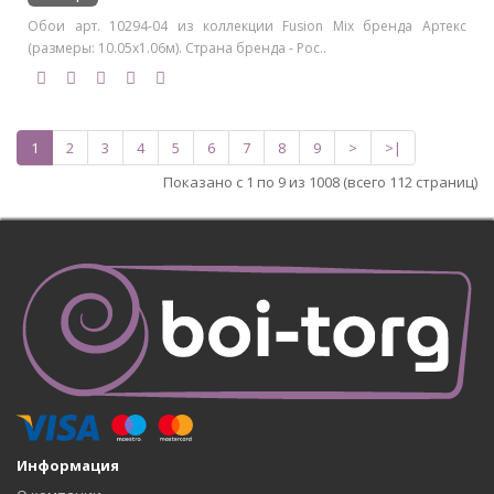
Обои арт. 10294-04 из коллекции Fusion Mix бренда Артекс
(размеры: 10.05х1.06м). Страна бренда - Рос..
1
2
3
4
5
6
7
8
9
>
>|
Показано с 1 по 9 из 1008 (всего 112 страниц)
Информация