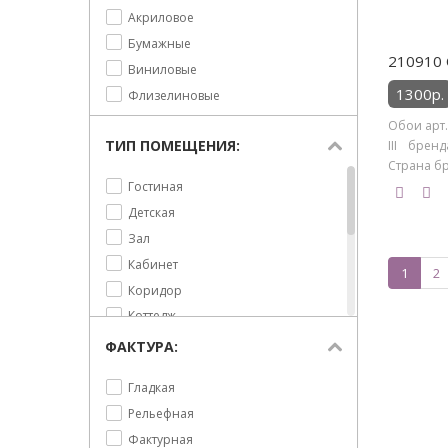
Акриловое
Флористика
Тигры
Бумажные
Тропики
210910 
Виниловые
Фламинго
1300р.
Флизелиновые
Обои арт.
ТИП ПОМЕЩЕНИЯ:
III брен
Страна бре
Гостиная
Детская
Зал
Кабинет
1
2
Коридор
Коттедж
Кухня
ФАКТУРА:
Офис
Гладкая
Прихожая
Рельефная
Спальня
Фактурная
Столовая