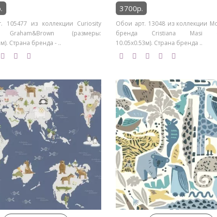
.
3700р.
. 105477 из коллекции Curiosity
Обои арт. 13048 из коллекции M
 Graham&Brown (размеры:
бренда Cristiana Masi (р
м). Страна бренда - ..
10.05х0.53м). Страна бренда ..