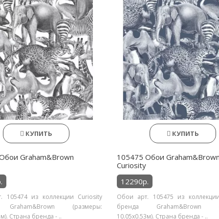
КУПИТЬ
КУПИТЬ
 Обои Graham&Brown
105475 Обои Graham&Brow
Curiosity
.
12290р.
. 105474 из коллекции Curiosity
Обои арт. 105475 из коллекции 
 Graham&Brown (размеры:
бренда Graham&Brown (р
м). Страна бренда - ..
10.05х0.53м). Страна бренда - ..