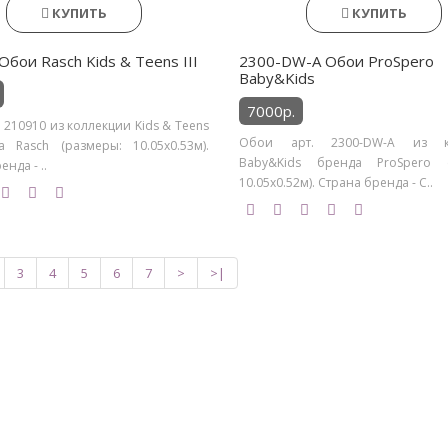
КУПИТЬ
КУПИТЬ
Обои Rasch Kids & Teens III
2300-DW-A Обои ProSpero
Baby&Kids
7000р.
 210910 из коллекции Kids & Teens
Обои арт. 2300-DW-A из к
да Rasch (размеры: 10.05х0.53м).
Baby&Kids бренда ProSpero (
нда - ..
10.05х0.52м). Страна бренда - С..
3
4
5
6
7
>
>|