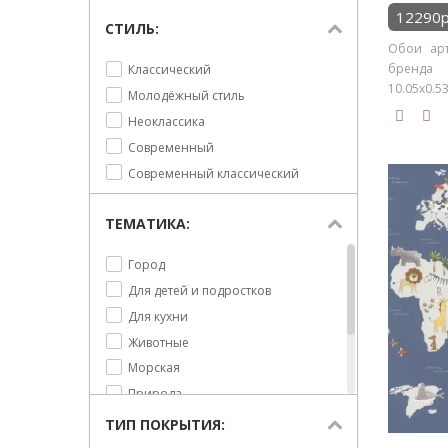
Леопард
12290р
СТИЛЬ:
Лес
Обои арт
Лошади
бренда
Классический
Марки и карты
10.05х0.53
Молодёжный стиль
Медведи
Неоклассика
Медвежата
Современный
Морская волна
Современный классический
Небо и облака
Носорог
ТЕМАТИКА:
Олени
Город
Пальмы
Для детей и подростков
Панда
Для кухни
Природа
Животные
Птицы
Морская
Растительность
Природа
Рыбки
Сюжет
Слоны
ТИП ПОКРЫТИЯ:
Текст
Сюжет