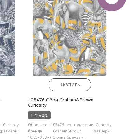
КУПИТЬ
n
105476 Обои Graham&Brown
Curiosity
12290р.
Curiosity
Обои арт. 105476 из коллекции Curiosity
азмеры:
бренда Graham&Brown (размеры:
10.05х0.53м). Страна бренда - ..