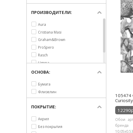
ПРОИЗВОДИТЕЛИ:
Aura
Cristiana Masi
Graham&Brown
ProSpero
Rasch
Ugepa
York
ОСНОВА:
Бумага
Флизелин
105474
Curiosity
ПОКРЫТИЕ:
12290р
Акрил
Обои арт
бренда
Без покрытия
10.05х0.53