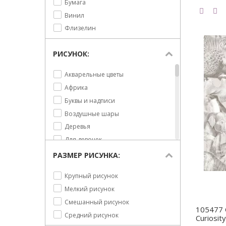
Бумага
Винил
Флизелин
РИСУНОК:
Акварельные цветы
Африка
Буквы и надписи
Воздушные шары
Деревья
Для девочек
Для мальчиков
РАЗМЕР РИСУНКА:
Для подростков
Крупный рисунок
Животные
Мелкий рисунок
Жирафы
Смешанный рисунок
Зебра
105477
Средний рисунок
Curiosity
Лев