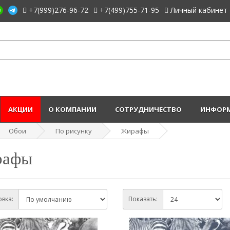
+7(999)276-96-72
+7(499)755-71-95
Личный кабинет
АКЦИИ
О КОМПАНИИ
СОТРУДНИЧЕСТВО
ИНФОРМ
Обои
По рисунку
Жирафы
рафы
вка:
Показать: