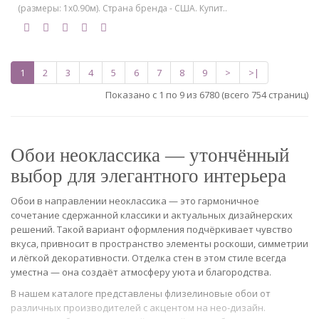
(размеры: 1х0.90м). Страна бренда - США. Купит..
1
2
3
4
5
6
7
8
9
>
>|
Показано с 1 по 9 из 6780 (всего 754 страниц)
Обои неоклассика — утончённый
выбор для элегантного интерьера
Обои в направлении неоклассика — это гармоничное
сочетание сдержанной классики и актуальных дизайнерских
решений. Такой вариант оформления подчёркивает чувство
вкуса, привносит в пространство элементы роскоши, симметрии
и лёгкой декоративности. Отделка стен в этом стиле всегда
уместна — она создаёт атмосферу уюта и благородства.
В нашем каталоге представлены флизелиновые обои от
различных производителей с акцентом на нео-дизайн.