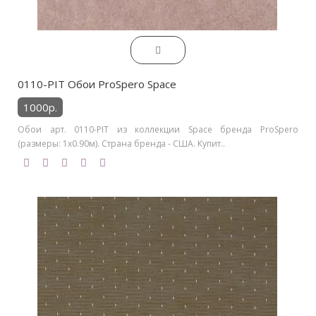
0110-PIT Обои ProSpero Space
1000р.
Обои арт. 0110-PIT из коллекции Space бренда ProSpero
(размеры: 1х0.90м). Страна бренда - США. Купит..