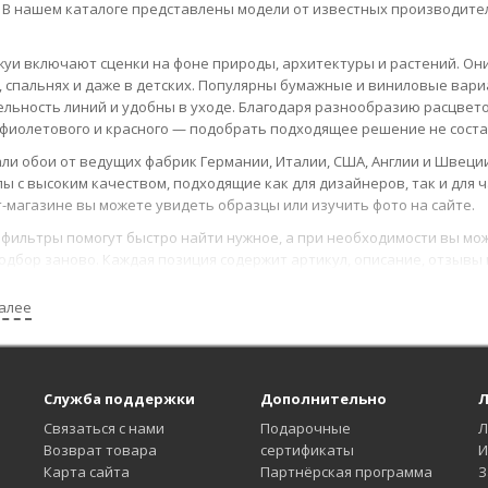
 В нашем каталоге представлены модели от известных производителей:
уи включают сценки на фоне природы, архитектуры и растений. Они
, спальнях и даже в детских. Популярны бумажные и виниловые ва
льность линий и удобны в уходе. Благодаря разнообразию расцветок
 фиолетового и красного — подобрать подходящее решение не соста
ли обои от ведущих фабрик Германии, Италии, США, Англии и Швеци
ы с высоким качеством, подходящие как для дизайнеров, так и для 
-магазине вы можете увидеть образцы или изучить фото на сайте.
фильтры помогут быстро найти нужное, а при необходимости вы мо
одбор заново. Каждая позиция содержит артикул, описание, отзывы
лучить бесплатную консультацию, просто, закажите обратный звоно
 +7 (999) 276-96-72.
алее
вляем товар по всей России и присутствуем в соцсетях. Легко выбра
 интерьер можно вместе с «Обои Торг».
Служба поддержки
Дополнительно
Л
Связаться с нами
Подарочные
Л
Возврат товара
сертификаты
И
Карта сайта
Партнёрская программа
З