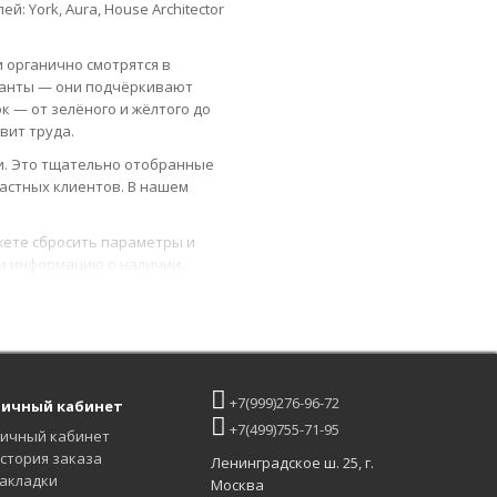
 York, Aura, House Architector
 органично смотрятся в
рианты — они подчёркивают
 — от зелёного и жёлтого до
вит труда.
и. Это тщательно отобранные
частных клиентов. В нашем
жете сбросить параметры и
 и информацию о наличии.
к или позвоните нам по
ть, удобно оформить, приятно
+7(999)276-96-72
ичный кабинет
+7(499)755-71-95
ичный кабинет
стория заказа
Ленинградское ш. 25, г.
акладки
Москва