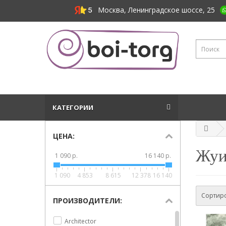
Москва, Ленинградское шоссе, 25
КАТЕГОРИИ
ЦЕНА:
Жу
1 090 р.
16 140 р.
1 090
4 853
8 615
12 378
16 140
Сортиро
ПРОИЗВОДИТЕЛИ:
Architector