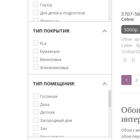
Листья
Город
Неоклассика
Лошади
Для детей и подростков
3707-56
Пейсли
Celine
Люди
Животные
Прованс
Маяки
5000р.
Люди
ТИП ПОКРЫТИЯ:
Романтизм
Мелкая полоска
Морская
Современный
Обои арт
PLA
Море
Предметы
Celine б
Современный классический
Бумажные
10.05х0.53
Морские предметы
Природа
Французский стиль
Виниловые
Небрежная полоска
Сюжет
Шебби шик
Флизелиновые
Овалы
Текст
Шинуазри
Орнамент
Текстуры
1
2
ТИП ПОМЕЩЕНИЯ:
Охота
Узоры
Пионы
Флористика
Гостиная
Пляж
Дача
Обои
Подводный мир
Детская
Полоска
инте
Загородный дом
Природа
Зал
Обои с м
Птицы
обои пер
Зона отдыха