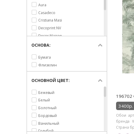
Aura
Casadeco
Cristiana Masi
Decoprint NV
Decor Maison
KT Exclusive
ОСНОВА:
Sanderson
Бумага
Shinhan
Флизелин
Wiganford
York
ОСНОВНОЙ ЦВЕТ:
York - Ashford House
Zoffany
Бежевый
196702 
Белый
3400р.
Болотный
Обои арт
Бордовый
бренда W
Ванильный
Страна бр
Голубой