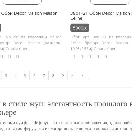
 Обои Decor Maison Maison
3801-21 Обои Decor Maison 
Celine
5000р.
. 3707-56 из коллекции Maison
Обои арт. 3801-21 из коллекц
ренда Decor Maison (размеры:
Celine бренда Decor Maison 
м). Страна брен..
10.05х0.53м). Страна брен..
3
4
5
6
7
8
9
>
>|
 в стиле жуи: элегантность прошлого 
рьере
отивами жуи (toile de Jouy) — это сюжетные изображения, вдохновлённ
едают атмосферу уюта и благородства, идеально дополняя интерьер 