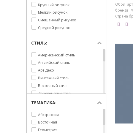
Темно-синий
Обои арт
Крупный рисунок
Восточный орнамент
бренда W
Мелкий рисунок
Город
Страна бр
Смешанный рисунок
Горох
Средний рисунок
Греция
Дамаск
СТИЛЬ:
Деревья
Для девочек
Американский стиль
Для мальчиков
Английский стиль
Дома
Арт Деко
Зигзаг
Винтажный стиль
Квадраты
Восточный стиль
Клетка
Деревенский стиль
Корабли
Жуи
ТЕМАТИКА:
Кошки и собаки
Кантри
Кружево
Абстракция
Классический
Леопард
Восточная
Модерн
Лес
Геометрия
Морской стиль