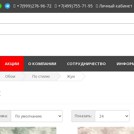
+7(999)276-96-72
+7(499)755-71-95
Личный кабинет
АКЦИИ
О КОМПАНИИ
СОТРУДНИЧЕСТВО
ИНФОРМ
Обои
По стилю
Жуи
и
вка:
Показать: