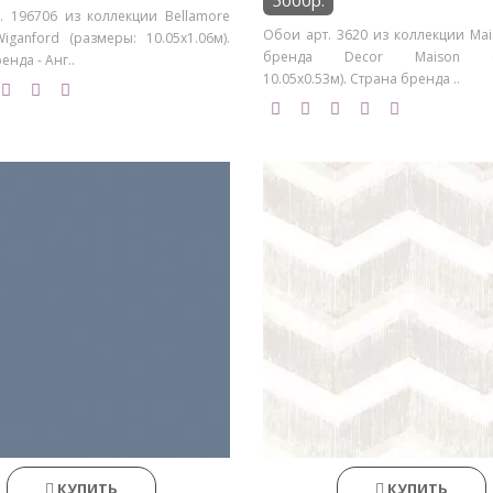
5000р.
. 196706 из коллекции Bellamore
Обои арт. 3620 из коллекции Mai
iganford (размеры: 10.05х1.06м).
бренда Decor Maison (р
енда - Анг..
10.05х0.53м). Страна бренда ..
КУПИТЬ
КУПИТЬ