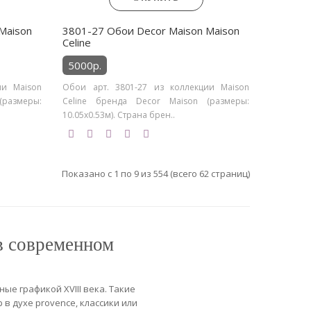
Maison
3801-27 Обои Decor Maison Maison
Celine
5000р.
ии Maison
Обои арт. 3801-27 из коллекции Maison
(размеры:
Celine бренда Decor Maison (размеры:
10.05х0.53м). Страна брен..
Показано с 1 по 9 из 554 (всего 62 страниц)
в современном
ые графикой XVIII века. Такие
в духе provence, классики или