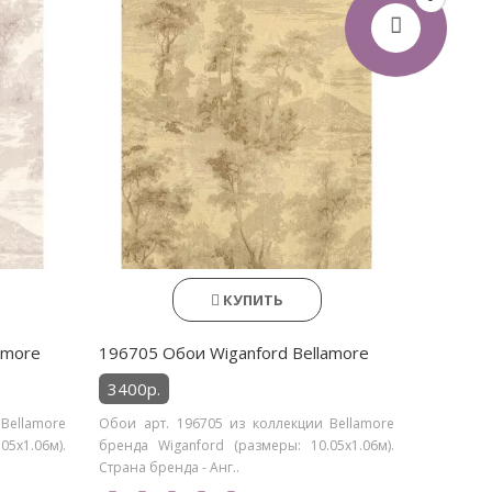
КУПИТЬ
amore
196705 Обои Wiganford Bellamore
3400р.
Bellamore
Обои арт. 196705 из коллекции Bellamore
5х1.06м).
бренда Wiganford (размеры: 10.05х1.06м).
Страна бренда - Анг..