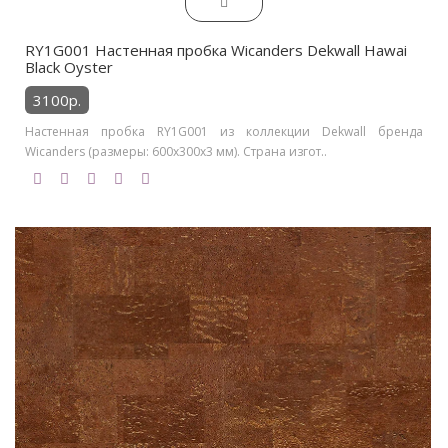
RY1G001 Настенная пробка Wicanders Dekwall Hawai
Black Oyster
3100р.
Настенная пробка RY1G001 из коллекции Dekwall бренда
Wicanders (размеры: 600x300x3 мм). Страна изгот..