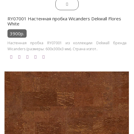
RY07001 Настенная пробка Wicanders Dekwall Flores
White
3900р.
Настенная пробка RY07001 из коллекции Dekwall бренда
Wicanders (размеры: 600x300x3 мм). Страна изгот..