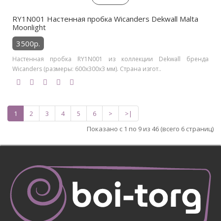
RY1N001 Настенная пробка Wicanders Dekwall Malta
Moonlight
3500р.
Настенная пробка RY1N001 из коллекции Dekwall бренда
Wicanders (размеры: 600x300x3 мм). Страна изгот..
1
2
3
4
5
6
>
>|
Показано с 1 по 9 из 46 (всего 6 страниц)