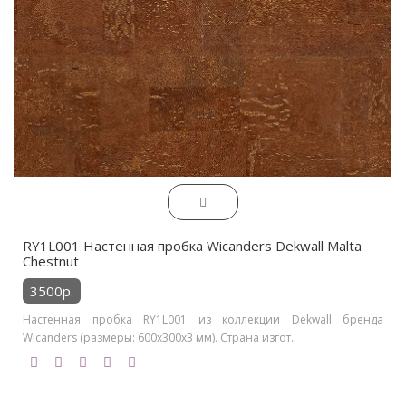
RY1L001 Настенная пробка Wicanders Dekwall Malta
Chestnut
3500р.
Настенная пробка RY1L001 из коллекции Dekwall бренда
Wicanders (размеры: 600x300x3 мм). Страна изгот..