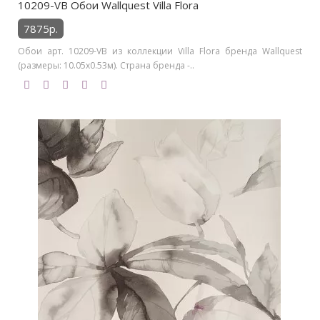
10209-VB Обои Wallquest Villa Flora
7875р.
Обои арт. 10209-VB из коллекции Villa Flora бренда Wallquest
(размеры: 10.05х0.53м). Страна бренда -..