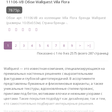
11106-VB Обои Wallquest Villa Flora
7875р.
Обои арт. 11106-VB из коллекции Villa Flora бренда Wallquest
(размеры: 10.05х0.53м). Страна бренда -..
1
2
3
4
5
6
7
8
9
>
>|
Показано с 1 по 9 из 2575 (всего 287 страниц)
Wallquest — это известная компания, специализирующаяся на
премиальных настенных решениях с выразительными
фактурами и глубокой цветопередачей. В ассортименте
представлены бумажные и флизелиновые варианты, а также
уникальные текстуры, вдохновлённые стилем прованс,
принтами под бетон, мотивами елочки и нежными узорами с
цветами. Такие покрытия подойдут как дизайнерам, так и тем,
кто самостоятельно подбирает интерьерные решения.
На нашем сайте вы можете выбрать интересующий вас