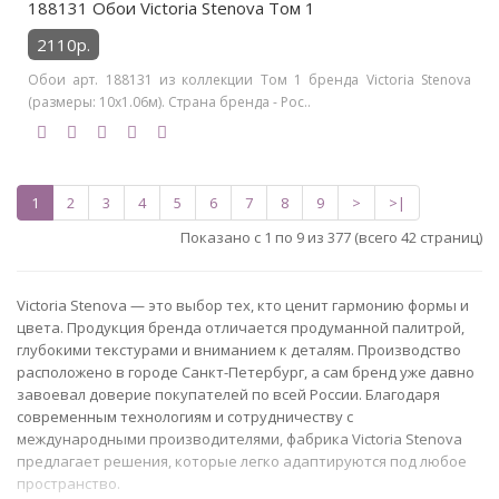
188131 Обои Victoria Stenova Том 1
2110р.
Обои арт. 188131 из коллекции Том 1 бренда Victoria Stenova
(размеры: 10х1.06м). Страна бренда - Рос..
1
2
3
4
5
6
7
8
9
>
>|
Показано с 1 по 9 из 377 (всего 42 страниц)
Victoria Stenova — это выбор тех, кто ценит гармонию формы и
цвета. Продукция бренда отличается продуманной палитрой,
глубокими текстурами и вниманием к деталям. Производство
расположено в городе Санкт-Петербург, а сам бренд уже давно
завоевал доверие покупателей по всей России. Благодаря
современным технологиям и сотрудничеству с
международными производителями, фабрика Victoria Stenova
предлагает решения, которые легко адаптируются под любое
пространство.