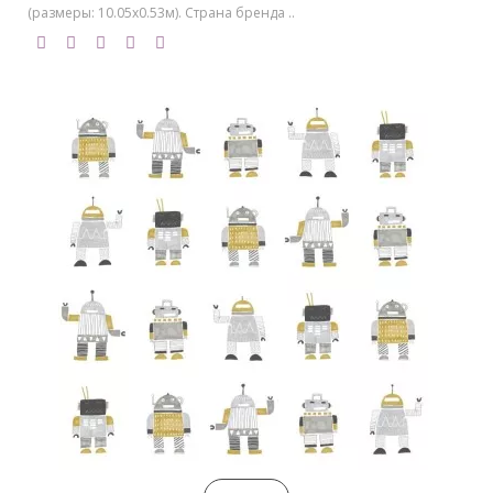
(размеры: 10.05х0.53м). Страна бренда ..