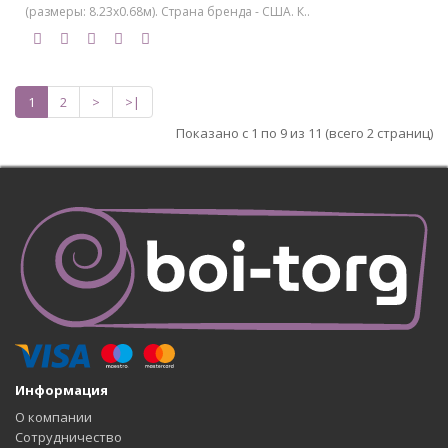
(размеры: 8.23х0.68м). Страна бренда - США. К..
1
2
>
>|
Показано с 1 по 9 из 11 (всего 2 страниц)
Информация
О компании
Сотрудничество