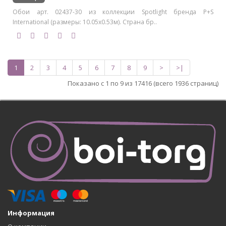
Обои арт. 02437-30 из коллекции Spotlight бренда P+S
International (размеры: 10.05х0.53м). Страна бр..
1
2
3
4
5
6
7
8
9
>
>|
Показано с 1 по 9 из 17416 (всего 1936 страниц)
Информация