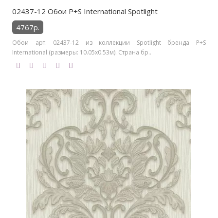
02437-12 Обои P+S International Spotlight
4767р.
Обои арт. 02437-12 из коллекции Spotlight бренда P+S
International (размеры: 10.05х0.53м). Страна бр..