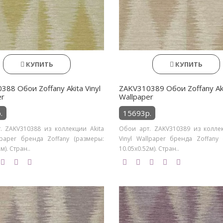
КУПИТЬ
КУПИТЬ
88 Обои Zoffany Akita Vinyl
ZAKV310389 Обои Zoffany Aki
er
Wallpaper
.
15693р.
. ZAKV310388 из коллекции Akita
Обои арт. ZAKV310389 из коллек
llpaper бренда Zoffany (размеры:
Vinyl Wallpaper бренда Zoffany 
м). Стран..
10.05х0.52м). Стран..