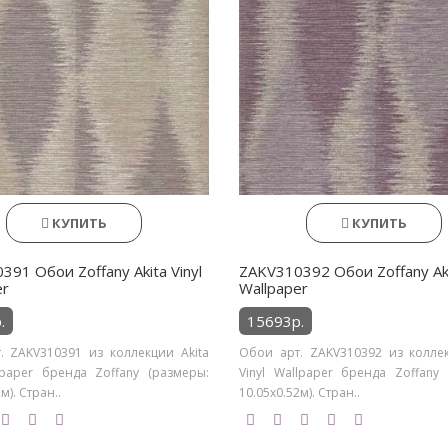
КУПИТЬ
КУПИТЬ
91 Обои Zoffany Akita Vinyl
ZAKV310392 Обои Zoffany Aki
er
Wallpaper
.
15693р.
. ZAKV310391 из коллекции Akita
Обои арт. ZAKV310392 из коллек
llpaper бренда Zoffany (размеры:
Vinyl Wallpaper бренда Zoffany 
м). Стран..
10.05х0.52м). Стран..