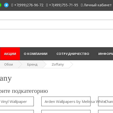
+7(999)276-96-72
+7(499)755-71-95
Личный кабинет
АКЦИИ
О КОМПАНИИ
СОТРУДНИЧЕСТВО
ИНФОРМ
Обои
Бренд
Zoffany
fany
ите подкатегорию
a Vinyl Wallpaper
Arden Wallpapers by Melissa White
Chan