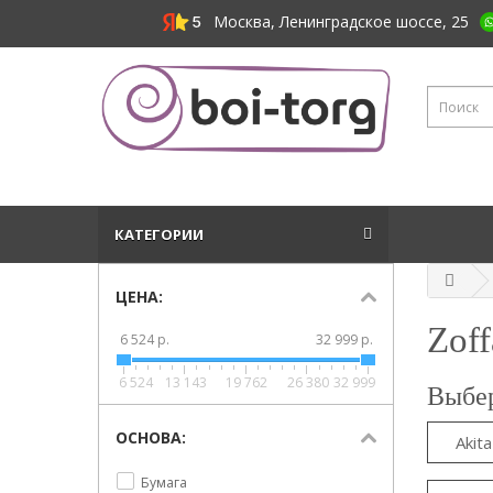
Москва, Ленинградское шоссе, 25
КАТЕГОРИИ
ЦЕНА:
Zof
6 524 р.
32 999 р.
6 524
13 143
19 762
26 380
32 999
Выбер
ОСНОВА:
Akit
Бумага