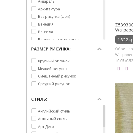
Акварель
Лиловый
Архитектура
Небесно голубой
Без рисунка (фон)
Оливковый
Z539300
Венеция
Оранжево-розовый
Wallpap
Вензеля
Оранжевый
15224р
Вертикальная полоска
Персиковый
Волны
РАЗМЕР РИСУНКА:
Обои ар
Песочный
Wallpape
Восточные огурцы
Розовый
10.05х0.52
Крупный рисунок
Гербы
Салатовый
Мелкий рисунок
Горизонтальная полоска
Светло-коричневый
Смешанный рисунок
Город
Серебряный
Средний рисунок
Греция
Серый
Деревья
Синий
СТИЛЬ:
Зигзаг
Сиреневый
Карта
Английский стиль
Сливовый
Кляксы
Античный стиль
Темно-зеленый
Корабли
Арт Деко
Темно-синий
Корона