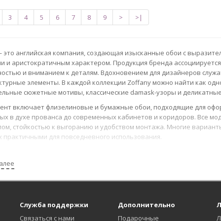
3
4
5
6
7
8
9
>
>|
— это английская компания, создающая изысканные обои с выразите
и и аристократичным характером. Продукция бренда ассоциируется 
остью и вниманием к деталям. Вдохновением для дизайнеров служа
ктурные элементы. В каждой коллекции Zoffany можно найти как одн
льные сюжетные мотивы, классические damask-узоры и деликатные
ент включает флизелиновые и бумажные обои, подходящие для оф
ных в духе прованса до современных кабинетов и коридоров. Все м
ом, стойкостью к выгоранию и удобством монтажа. Многие вариант
х практичными для повседневного использования.
 сайте представлен актуальный каталог с указанием артикулов, осно
. Вы можете сортировать товары по коллекциям и параметрам, исп
алее
ь». Наши менеджеры помогут с подбором подходящих решений для д
ем деталей или оформлением заявки.
аем ежедневно, предлагаем консультации, услуги и выгодные услови
Служба поддержки
Дополнительно
Л
, информация об обработке персональных данных, условиях оферты,
о звонка размещены на страницах сайта.
Связаться с нами
Подарочные
Л