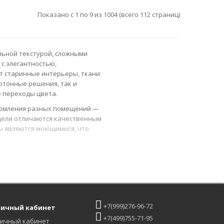
Показано с 1 по 9 из 1004 (всего 112 страниц)
льной текстурой, сложными
с элегантностью,
т старинные интерьеры, ткани
отонные решения, так и
 переходы цвета.
ормления разных помещений —
одели отличаются качественным
ы являются моющимися, что
в, доступности и условий
ользовать фильтр или функцию
изайнерских проектов,
я для дизайнеров. Все
+7(999)276-96-72
ичный кабинет
 адрес магазина и форма
+7(499)755-71-95
ичный кабинет