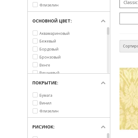
Classi
Флизелин
ОСНОВНОЙ ЦВЕТ:
Аквамариновый
Бежевый
Сортиро
Бордовый
Бронзовый
Венге
Вишневый
Горчичный
ПОКРЫТИЕ:
Графит
Бумага
Желтый
Винил
Зеленый
Флизелин
Коричневый
Кофейный
РИСУНОК:
Красный
Кремовый