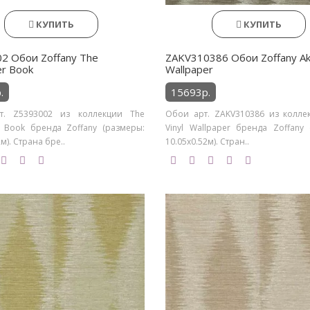
КУПИТЬ
КУПИТЬ
2 Обои Zoffany The
ZAKV310386 Обои Zoffany Aki
er Book
Wallpaper
.
15693р.
т. Z5393002 из коллекции The
Обои арт. ZAKV310386 из коллек
r Book бренда Zoffany (размеры:
Vinyl Wallpaper бренда Zoffany 
м). Страна бре..
10.05х0.52м). Стран..