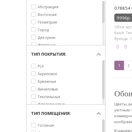
Флористика
Орнамент
YIEN
Абстракция
078854 
Охота
York
Восточная
9996р.
Под камень
York - Ronald Redding
Геометрия
Обои арт.
Под металл
Zambaiti Parati
Город
Rasch Tex
Под покраску
Артекс
Для кухни
бренда - 
Под ткань
Животные
Подсолнухи
Природа
ТИП ПОКРЫТИЯ:
Полоска
Сюжет
1
2
PLA
Природа
Текстуры
Акриловое
Птицы
Узоры
Бумажные
Растительность
Флористика
Виниловые
Розы
Обои
Текстильные
Ромашки
Цветы, в
Флизелиновые
Ромбы
уютным. 
Сакура
ТИП ПОМЕЩЕНИЯ:
коммерче
Тропические листья
изображе
Гостиная
Тюльпаны
В нашем 