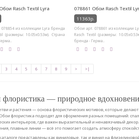
Обои Rasch Textil Lyra
078861 Обои Rasch Textil Ly
11363р.
 078854 из коллекции Lyra бренда
Обои арт. 078861 из коллекции L
til (размеры: 10.05х0.53м). Страна
Rasch Textil (размеры: 10.05х0.53
Герма..
бренда - Герма..
3
4
5
6
7
8
9
>
>|
 флористика — природное вдохновение
етви и растения — основа флористических мотивов, которые делают
Обои флористика подходят для оформления разных помещений: спальн
ских интерьеров, где важен выразительный и ненавязчивый декор
ния, плавные линии — всё это помогает создать атмосферу спокойс
каталоге представлены как виниловые, так и винил на флизелиновой