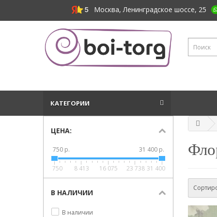
Москва, Ленинградское шоссе, 25
КАТЕГОРИИ
ЦЕНА:
Фло
750 р.
31 400 р.
750
8 413
16 075
23 738
31 400
Сортиро
В НАЛИЧИИ
В наличии