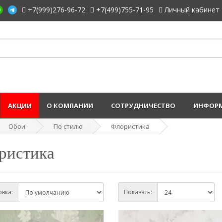
+7(999)276-96-72
+7(499)755-71-95
Личный кабинет
АКЦИИ
О КОМПАНИИ
СОТРУДНИЧЕСТВО
ИНФОРМ
Обои
По стилю
Флористика
ристика
вка:
Показать: