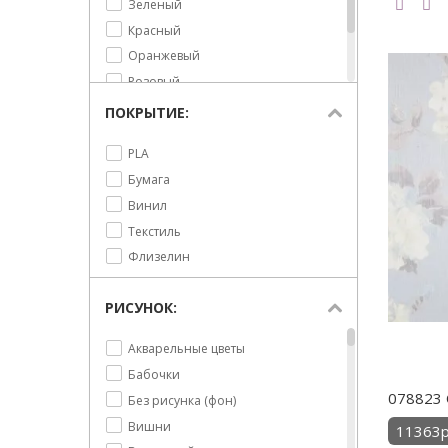
Зеленый
Decoprint NV
Красный
Decori&Decori
Оранжевый
Emil&Hugo
Розовый
Emiliana Parati
Синий
ПОКРЫТИЕ:
Erismann
Черный
Fipar
PLA
Fuggerhaus
Бумага
Graham&Brown
Винил
Grandeco
Текстиль
ICH
Флизелин
J.WALL
Jannelli & Volpi
РИСУНОК:
Kerama Marazzi
Акварельные цветы
Khroma
Бабочки
LX Hausys
078823 
Без рисунка (фон)
Limonta
Вишни
11363р
Loymina