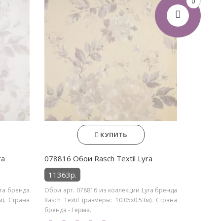
0
КУПИТЬ
ra
078816 Обои Rasch Textil Lyra
11363р.
yra бренда
Обои арт. 078816 из коллекции Lyra бренда
м). Страна
Rasch Textil (размеры: 10.05х0.53м). Страна
бренда - Герма..