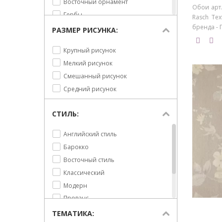
Восточный орнамент
Marburg
Обои арт.
Гербы
Rasch Tex
MidBec
бренда - 
Горизонтальная полоска
РАЗМЕР РИСУНКА:
Milassa
Город
PALITRA HOME (Home Color)
Крупный рисунок
Горох
PALITRA LIFE (Palitra)
Мелкий рисунок
Дамаск
PALITRA PRESTIGE (Prestige
Смешанный рисунок
Деревья
Color)
Средний рисунок
Животные
Prima Italiana
Клетка
Rasch
СТИЛЬ:
Кляксы
Rasch Textil
Лилии
Sandudd
Английский стиль
Лимоны
Seoul
Барокко
Листья
Shinhan
Восточный стиль
Лошади
Solo
Классический
Маки
Tekko
Модерн
Мелкая полоска
Trendsetter
Прованс
Небо и облака
Ugepa
Современный
ТЕМАТИКА:
Одуванчики
Wallquest