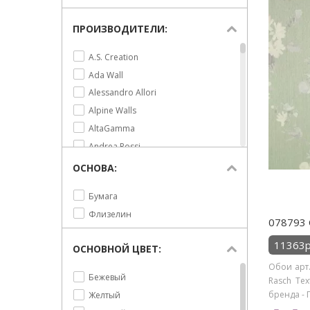
ПРОИЗВОДИТЕЛИ:
A.S. Creation
Ada Wall
Alessandro Allori
Alpine Walls
AltaGamma
Andrea Rossi
Architector
ОСНОВА:
Arthouse
Бумага
Artsimple
Флизелин
Aura
078793 
Aura Signature
11363р
ОСНОВНОЙ ЦВЕТ:
BN International
Обои арт.
Bernardo Bartalucci
Бежевый
Rasch Tex
Caselio
бренда - 
Желтый
Cristiana Masi