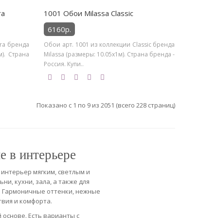
ra
1001 Обои Milassa Classic
6160р.
yra бренда
Обои арт. 1001 из коллекции Classic бренда
м). Страна
Milassa (размеры: 10.05х1м). Страна бренда -
Россия. Купи..
Показано с 1 по 9 из 2051 (всего 228 страниц)
 в интерьере
 интерьер мягким, светлым и
и, кухни, зала, а также для
. Гармоничные оттенки, нежные
твия и комфорта.
 основе. Есть варианты с