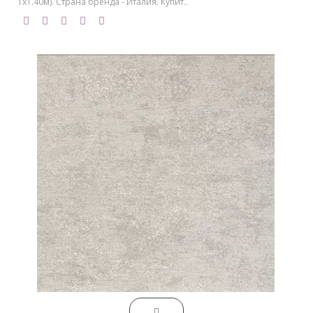
1х1.40м). Страна бренда - Италия. Купит..