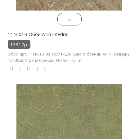
11N-01B Обои Arlin Esedra
13317р.
Обои арт. 11N-01B из коллекции Esedra бренда Arlin (размеры:
1х1.40м). Страна бренда - Италия. Купит..