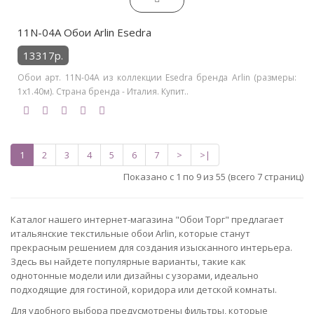
11N-04A Обои Arlin Esedra
13317р.
Обои арт. 11N-04A из коллекции Esedra бренда Arlin (размеры:
1х1.40м). Страна бренда - Италия. Купит..
1
2
3
4
5
6
7
>
>|
Показано с 1 по 9 из 55 (всего 7 страниц)
Каталог нашего интернет-магазина "Обои Торг" предлагает
итальянские текстильные обои Arlin, которые станут
прекрасным решением для создания изысканного интерьера.
Здесь вы найдете популярные варианты, такие как
однотонные модели или дизайны с узорами, идеально
подходящие для гостиной, коридора или детской комнаты.
Для удобного выбора предусмотрены фильтры, которые