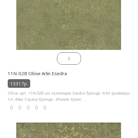
11N-02B Обои Arlin Esedra
13317р.
Обои арт. 11N-02B из коллекции Esedra бренда Arlin (размеры:
1х1.40м). Страна бренда - Италия. Купит..