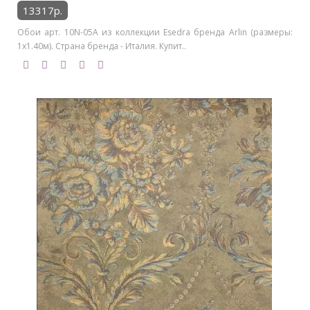
13317р.
Обои арт. 10N-05A из коллекции Esedra бренда Arlin (размеры:
1х1.40м). Страна бренда - Италия. Купит..