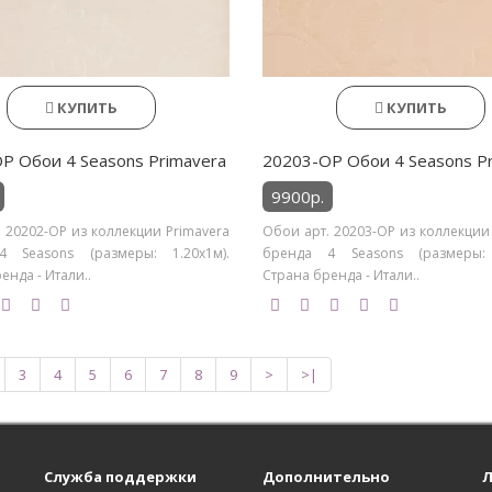
КУПИТЬ
КУПИТЬ
P Обои 4 Seasons Primavera
20203-OP Обои 4 Seasons P
9900р.
 20202-OP из коллекции Primavera
Обои арт. 20203-OP из коллекции
 Seasons (размеры: 1.20х1м).
бренда 4 Seasons (размеры: 
енда - Итали..
Страна бренда - Итали..
3
4
5
6
7
8
9
>
>|
Служба поддержки
Дополнительно
Л