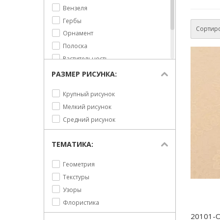
Вензеля
Гербы
Сортиро
Орнамент
Полоска
Растительность
Ромбы
РАЗМЕР РИСУНКА:
Узор
Крупный рисунок
Цветы
Мелкий рисунок
Средний рисунок
ТЕМАТИКА:
Геометрия
Текстуры
Узоры
Флористика
20101-O