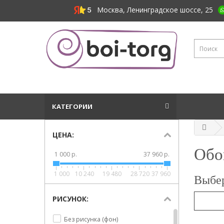
Москва, Ленинградское шоссе, 25
КАТЕГОРИИ
ЦЕНА:
Обо
1 000 р.
37 960 р.
1 000
10 240
19 480
28 720
37 960
Выбер
РИСУНОК:
Без рисунка (фон)