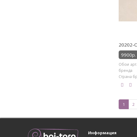
20202-O
9900р.
Обои арт.
бренда 4
Страна бр
1
2
Информация