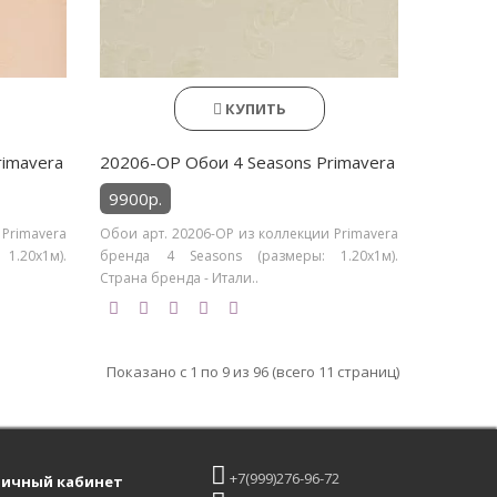
КУПИТЬ
rimavera
20206-OP Обои 4 Seasons Primavera
9900р.
 Primavera
Обои арт. 20206-OP из коллекции Primavera
1.20х1м).
бренда 4 Seasons (размеры: 1.20х1м).
Страна бренда - Итали..
Показано с 1 по 9 из 96 (всего 11 страниц)
+7(999)276-96-72
ичный кабинет