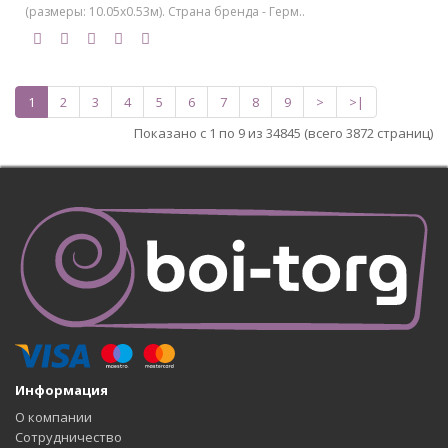
(размеры: 10.05х0.53м). Страна бренда - Герм..
1
2
3
4
5
6
7
8
9
>
>|
Показано с 1 по 9 из 34845 (всего 3872 страниц)
Информация
О компании
Сотрудничество