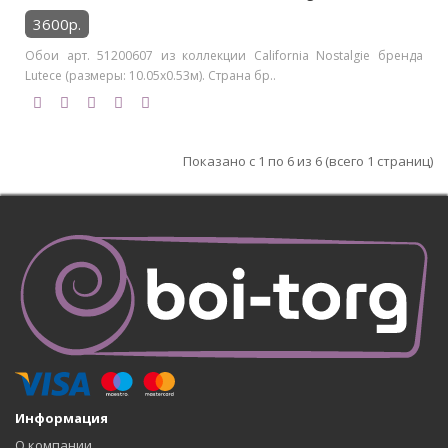
3600р.
Обои арт. 51200607 из коллекции California Nostalgie бренда
Lutece (размеры: 10.05х0.53м). Страна бр..
Показано с 1 по 6 из 6 (всего 1 страниц)
Информация
О компании