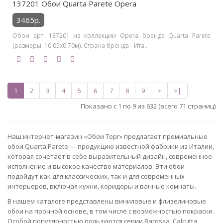
137201 Обои Quarta Parete Opera
3465р.
Обои арт. 137201 из коллекции Opera бренда Quarta Parete
(размеры: 10.05х0.70м). Страна бренда - Ита..
1
2
3
4
5
6
7
8
9
>
>|
Показано с 1 по 9 из 632 (всего 71 страниц)
Наш интернет-магазин «Обои Торг» предлагает премиальные
обои Quarta Parete — продукцию известной фабрики из Италии,
которая сочетает в себе выразительный дизайн, современное
исполнение и высокое качество материалов. Эти обои
подойдут как для классических, так и для современных
интерьеров, включая кухни, коридоры и ванные комнаты.
В нашем каталоге представлены виниловые и флизелиновые
обои на прочной основе, в том числе с возможностью покраски.
Особой популярностью пользуются серии Barossa, Calcutta,