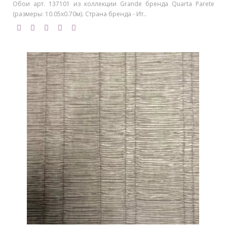
Обои арт. 137101 из коллекции Grande бренда Quarta Parete
(размеры: 10.05х0.70м). Страна бренда - Ит..